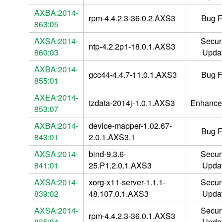
AXBA:2014-
rpm-4.4.2.3-36.0.2.AXS3
Bug F
863:05
AXSA:2014-
Securi
ntp-4.2.2p1-18.0.1.AXS3
860:03
Upda
AXBA:2014-
gcc44-4.4.7-11.0.1.AXS3
Bug F
855:01
AXEA:2014-
tzdata-2014j-1.0.1.AXS3
Enhance
853:07
AXBA:2014-
device-mapper-1.02.67-
Bug F
843:01
2.0.1.AXS3.1
AXSA:2014-
bind-9.3.6-
Securi
841:01
25.P1.2.0.1.AXS3
Upda
AXSA:2014-
xorg-x11-server-1.1.1-
Securi
839:02
48.107.0.1.AXS3
Upda
AXSA:2014-
Securi
rpm-4.4.2.3-36.0.1.AXS3
835:04
Upda