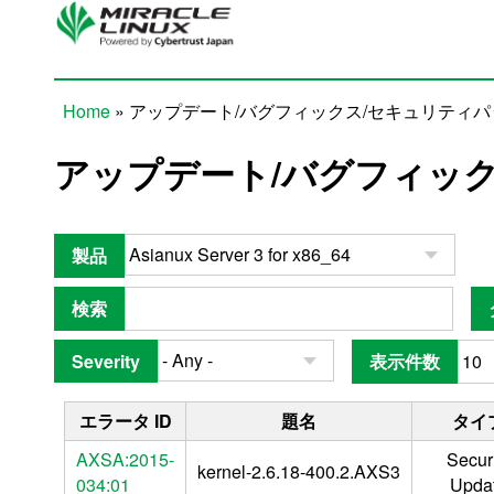
Skip to main content
Home
» アップデート/バグフィックス/セキュリティ
You are here
アップデート/バグフィッ
製品
検索
Severity
表示件数
エラータ ID
題名
タイ
AXSA:2015-
Securi
kernel-2.6.18-400.2.AXS3
034:01
Upda