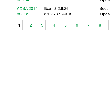
AXSA:2014-
libxml2-2.6.26-
Securi
830:01
2.1.25.0.1.AXS3
Upda
1
2
3
4
5
6
7
8
Pages