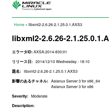
Skip to main content
Home
» libxml2-2.6.26-2.1.25.0.1.AXS3
You are here
libxml2-2.6.26-2.1.25.0.1.
エラータID:
AXSA:2014-830:01
リリース日:
2014/12/10 Wednesday - 18:10
題名:
libxml2-2.6.26-2.1.25.0.1.AXS3
影響のあるチャネル:
Asianux Server 3 for x86_64
Asianux Server 3 for x86
Severity:
Moderate
Description: