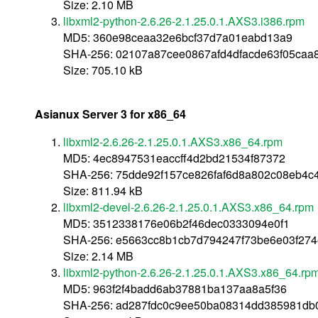
Size: 2.10 MB
libxml2-python-2.6.26-2.1.25.0.1.AXS3.i386.rpm
MD5: 360e98ceaa32e6bcf37d7a01eabd13a9
SHA-256: 02107a87cee0867afd4dfacde63f05ca
Size: 705.10 kB
Asianux Server 3 for x86_64
libxml2-2.6.26-2.1.25.0.1.AXS3.x86_64.rpm
MD5: 4ec8947531eaccff4d2bd21534f87372
SHA-256: 75dde92f157ce826faf6d8a802c08eb4c
Size: 811.94 kB
libxml2-devel-2.6.26-2.1.25.0.1.AXS3.x86_64.rpm
MD5: 3512338176e06b2f46dec0333094e0f1
SHA-256: e5663cc8b1cb7d794247f73be6e03f27
Size: 2.14 MB
libxml2-python-2.6.26-2.1.25.0.1.AXS3.x86_64.rp
MD5: 963f2f4badd6ab37881ba137aa8a5f36
SHA-256: ad287fdc0c9ee50ba08314dd385981db0