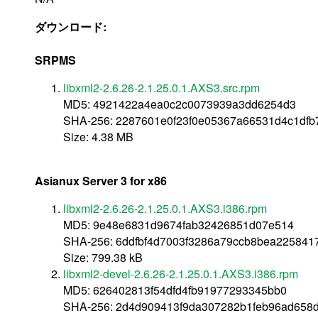
ダウンロード:
SRPMS
libxml2-2.6.26-2.1.25.0.1.AXS3.src.rpm
MD5: 4921422a4ea0c2c0073939a3dd6254d3
SHA-256: 2287601e0f23f0e05367a66531d4c1df
Size: 4.38 MB
Asianux Server 3 for x86
libxml2-2.6.26-2.1.25.0.1.AXS3.i386.rpm
MD5: 9e48e6831d9674fab32426851d07e514
SHA-256: 6ddfbf4d7003f3286a79ccb8bea22584
Size: 799.38 kB
libxml2-devel-2.6.26-2.1.25.0.1.AXS3.i386.rpm
MD5: 626402813f54dfd4fb91977293345bb0
SHA-256: 2d4d909413f9da307282b1feb96ad658d