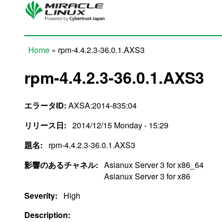
Skip to main content
Home
» rpm-4.4.2.3-36.0.1.AXS3
You are here
rpm-4.4.2.3-36.0.1.AXS3
エラータID:
AXSA:2014-835:04
リリース日:
2014/12/15 Monday - 15:29
題名:
rpm-4.4.2.3-36.0.1.AXS3
影響のあるチャネル:
Asianux Server 3 for x86_64
Asianux Server 3 for x86
Severity:
High
Description: