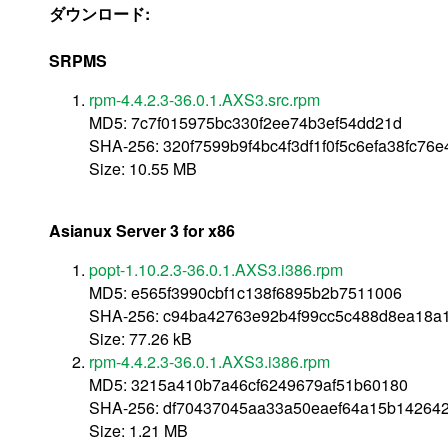
ダウンロード:
SRPMS
rpm-4.4.2.3-36.0.1.AXS3.src.rpm
MD5: 7c7f015975bc330f2ee74b3ef54dd21d
SHA-256: 320f7599b9f4bc4f3df1f0f5c6efa38fc76
Size: 10.55 MB
Asianux Server 3 for x86
popt-1.10.2.3-36.0.1.AXS3.i386.rpm
MD5: e565f3990cbf1c138f6895b2b7511006
SHA-256: c94ba42763e92b4f99cc5c488d8ea18a
Size: 77.26 kB
rpm-4.4.2.3-36.0.1.AXS3.i386.rpm
MD5: 3215a410b7a46cf6249679af51b60180
SHA-256: df70437045aa33a50eaef64a15b14264
Size: 1.21 MB