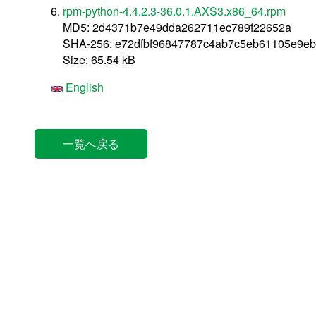
rpm-python-4.4.2.3-36.0.1.AXS3.x86_64.rpm
MD5: 2d4371b7e49dda262711ec789f22652a
SHA-256: e72dfbf96847787c4ab7c5eb61105e9e
Size: 65.54 kB
English
一覧へ戻る