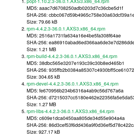
popt-1.10.2.3-36.0.1.AXS3.x86_64.rpm
MD5: aaac7d6708250adb0203d7c36cbe5d1f
SHA-256: cbbc067d59b4965c758e30a63dcf39a1
Size: 79.66 kB
rpm-4.4.2.3-36.0.1.AXS3.x86_64.rpm
MD5: 2516a1731fa634a16e4be5fa308f64ae
SHA-256: ea86910abad6ed366aa6de3e7d286dde
Size: 1.21 MB
rpm-build-4.4.2.3-36.0.1.AXS3.x86_64.rpm
MD5: 38dbc565e3207e193c39c30b8ed465b1
SHA-256: 935ffb2b0384a85307c4930bff5ce6107
Size: 304.65 kB
rpm-devel-4.4.2.3-36.0.1.AXS3.x86_64.rpm
MD5: fe670956b234b6316a4ab9c56d767a6a
SHA-256: d7215037cc5180e462e22356fa5e5da5
Size: 1.27 MB
rpm-libs-4.4.2.3-36.0.1.AXS3.x86_64.rpm
MD5: c609e1dca0450aa805de34d55e904a4a
SHA-256: 86d3cef53f6dd436a9f0d36ef5d78c422
Size: 927.17 kB