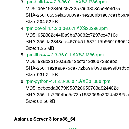
rpm-build-4.4.2.3-36.0.1.AXS3.i386.rpm
MD5: de819234e0c973257a53308c5e8e4d75
SHA-256: 6535efa53609e71e2300b1a07ce1b5a4
Size: 304.82 kB
rpm-devel-4.4.2.3-36.0.1.AXS3.i386.rpm
MD5: 652382c44f0a9ba78332c7297cc4716c
SHA-256: fa2848dfe4970b51f537115b560109051
Size: 1.25 MB
rpm-libs-4.4.2.3-36.0.1.AXS3.i386.rpm
MD5: 536b8a120a62548ecfd42df0e723d9be
SHA-256: 1e2aa6e75ce772b596f090a8e99f04d5
Size: 931.31 kB
rpm-python-4.4.2.3-36.0.1.AXS3.i386.rpm
MD5: eebcdda8079f958728656763a824432c
SHA-256: 1c72f54bc9e72a1932068e202daf282b
Size: 62.50 kB
Asianux Server 3 for x86_64