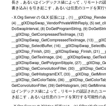
長さ，あるいはインデックス値によって，リモートの認
書き込み) を引き起こす，あるいは任意のコードを実行する可
- X.Org Server の GLX 拡張には，(1) __glXDisp_Render, (
(4) __glXDispSwap_VendorPrivateWithReply, (5) set_cli
DoSwapInterval, (8) DoGetProgramString, (9) DoGetSt
__glXDisp_GetCompressedTexImage, (12)
__glXDispSwap_GetCompressedTexImage, (13) __glXDi
__glXDisp_SelectBuffer, (16) __glXDispSwap_SelectBuf
__glXDisp_Finish, (20) __glXDispSwap_Finish, (21) _
__glXDisp_GetTexImage, (24) __glXDispSwap_GetTexIm
__glXDispSwap_GetPolygonStipple, (27) __glXDisp_GetS
__glXDisp_GetConvolutionFilter, (30) __glXDisp_GetCon
__glXDisp_GetHistogramEXT, (33) __glXDisp_GetMinm
__glXDisp_GetColorTable, (36) __glXDisp_GetColorTable
GetConvolutionFilter, (39) GetHistogram, (4
はインデックス値によって，リモートの認証されたユーザ
き起こす，あるいは任意のコードを実行する可能性のある脆弱性