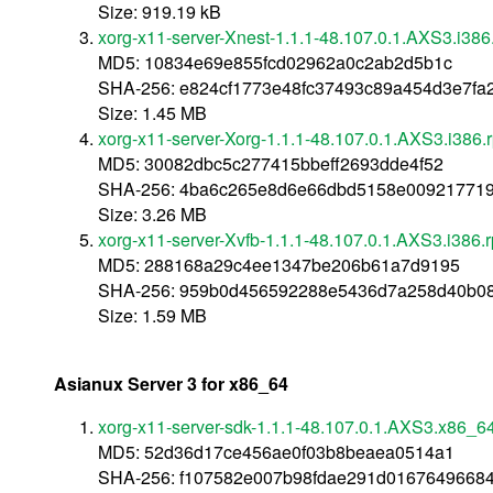
Size: 919.19 kB
xorg-x11-server-Xnest-1.1.1-48.107.0.1.AXS3.i386
MD5: 10834e69e855fcd02962a0c2ab2d5b1c
SHA-256: e824cf1773e48fc37493c89a454d3e7f
Size: 1.45 MB
xorg-x11-server-Xorg-1.1.1-48.107.0.1.AXS3.i386.
MD5: 30082dbc5c277415bbeff2693dde4f52
SHA-256: 4ba6c265e8d6e66dbd5158e00921771
Size: 3.26 MB
xorg-x11-server-Xvfb-1.1.1-48.107.0.1.AXS3.i386.
MD5: 288168a29c4ee1347be206b61a7d9195
SHA-256: 959b0d456592288e5436d7a258d40b08
Size: 1.59 MB
Asianux Server 3 for x86_64
xorg-x11-server-sdk-1.1.1-48.107.0.1.AXS3.x86_6
MD5: 52d36d17ce456ae0f03b8beaea0514a1
SHA-256: f107582e007b98fdae291d0167649668