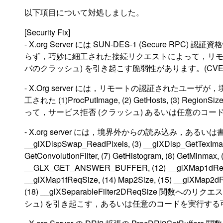
以下項目について対処しました。
[Security Fix]
- X.org Server には SUN-DES-1 (Secure
らず，巧妙に細工された接続リクエストによって，リモ
バのクラッシュ) を引き起こす脆弱性があります。(CVE-20
- X.Org server には，リモートの認証された
工された (1)ProcPutImage, (2) GetHosts, (3) Re
って，サービス拒否 (クラッシュ) あるいは任意のコードを
- X.org server には，境界外からの読み込み，あるいは書き込み
__glXDispSwap_ReadPixels, (3) __glXDisp_GetTexImage
GetConvolutionFilter, (7) GetHistogram, (8) GetMinmax, 
__GLX_GET_ANSWER_BUFFER, (12) __glXMap1dReqS
__glXMap1fReqSize, (14) Map2Size, (15) __glXMap2d
(18) __glXSeparableFilter2DReqSiz
シュ) を引き起こす，あるいは任意のコードを実行する可能性