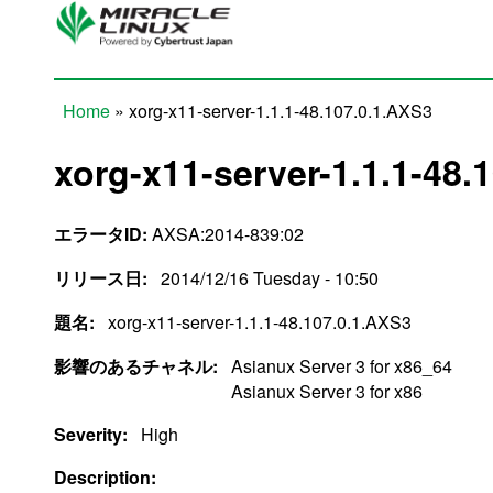
Skip to main content
Home
» xorg-x11-server-1.1.1-48.107.0.1.AXS3
You are here
xorg-x11-server-1.1.1-48.
エラータID:
AXSA:2014-839:02
リリース日:
2014/12/16 Tuesday - 10:50
題名:
xorg-x11-server-1.1.1-48.107.0.1.AXS3
影響のあるチャネル:
Asianux Server 3 for x86_64
Asianux Server 3 for x86
Severity:
High
Description: