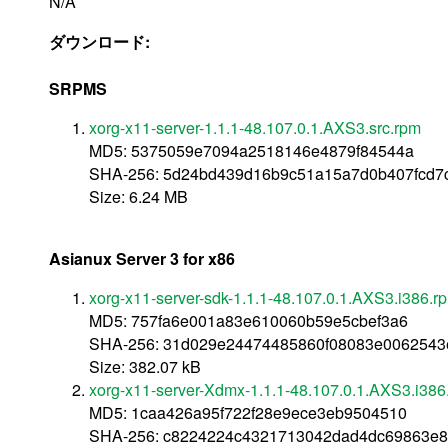
N/A
ダウンロード:
SRPMS
xorg-x11-server-1.1.1-48.107.0.1.AXS3.src.rpm
MD5: 5375059e7094a2518146e4879f84544a
SHA-256: 5d24bd439d16b9c51a15a7d0b407fcd7
Size: 6.24 MB
Asianux Server 3 for x86
xorg-x11-server-sdk-1.1.1-48.107.0.1.AXS3.i386.r
MD5: 757fa6e001a83e610060b59e5cbef3a6
SHA-256: 31d029e24474485860f08083e0062543
Size: 382.07 kB
xorg-x11-server-Xdmx-1.1.1-48.107.0.1.AXS3.i386
MD5: 1caa426a95f722f28e9ece3eb9504510
SHA-256: c8224224c4321713042dad4dc69863e8