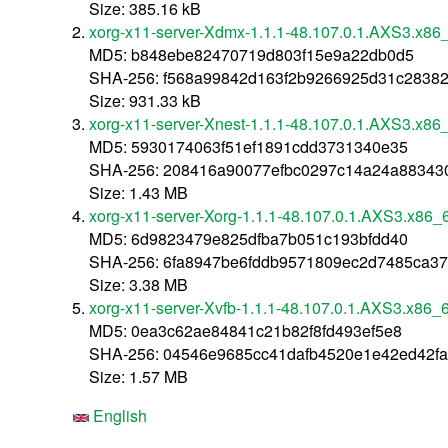
Size: 385.16 kB
xorg-x11-server-Xdmx-1.1.1-48.107.0.1.AXS3.x86
MD5: b848ebe82470719d803f15e9a22db0d5
SHA-256: f568a99842d163f2b9266925d31c2838
Size: 931.33 kB
xorg-x11-server-Xnest-1.1.1-48.107.0.1.AXS3.x86
MD5: 5930174063f51ef1891cdd3731340e35
SHA-256: 208416a90077efbc0297c14a24a88343
Size: 1.43 MB
xorg-x11-server-Xorg-1.1.1-48.107.0.1.AXS3.x86_
MD5: 6d9823479e825dfba7b051c193bfdd40
SHA-256: 6fa8947be6fddb9571809ec2d7485ca3
Size: 3.38 MB
xorg-x11-server-Xvfb-1.1.1-48.107.0.1.AXS3.x86_
MD5: 0ea3c62ae84841c21b82f8fd493ef5e8
SHA-256: 04546e9685cc41dafb4520e1e42ed42f
Size: 1.57 MB
English