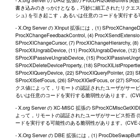
- X.org Server の DRI2 拡張の ProcDRI2G
書き込みのきっかけとなる，巧妙に細工されたリクエス
シュ) を引き起こす，あるいは任意のコードを実行する可能性
- X.Org Server の XInput 拡張には，(1) SProcXChangeDevi
ProcXChangeFeedbackControl, (4) ProcXSendExtensionE
SProcXIChangeCursor, (7) ProcXIChangeHierarchy, (8) 
SProcXIUngrabDevice, (11) ProcXIUngrabDevice, (12) 
SProcXIPassiveUngrabDevice, (15) ProcXIPassiveUngra
SProcXDeleteDeviceProperty, (18) SProcXIListProperties
SProcXIQueryDevice, (22) SProcXIQueryPointer, (23) SP
SProcXISetFocus, (26) SProcXIGetFocus, o
クス値によって，リモートの認証されたユーザがサービス
るいは任意のコードを実行する脆弱性があります。(CVE-20
- X.org Server の XC-MISC 拡張の SProcXC
よって，リモートの認証されたユーザがサービス拒否 (
ードを実行する可能性のある脆弱性があります。(CVE-201
- X.Org Server の DBE 拡張には，(1) ProcDbeSwa