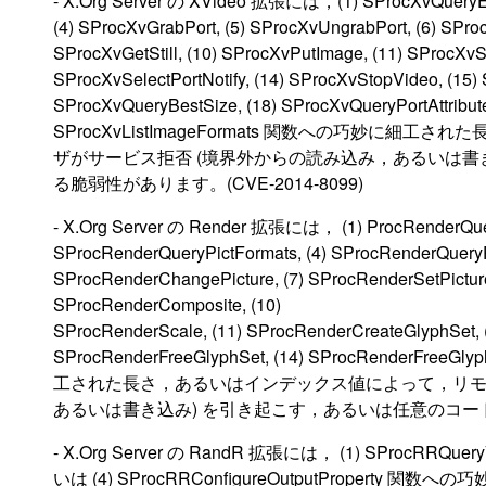
- X.Org Server の XVideo 拡張には，(1) SProcXvQueryExt
(4) SProcXvGrabPort, (5) SProcXvUngrabPort, (6) SProc
SProcXvGetStill, (10) SProcXvPutImage, (11) SProcXvS
SProcXvSelectPortNotify, (14) SProcXvStopVideo, (15) S
SProcXvQueryBestSize, (18) SProcXvQueryPortAttribu
SProcXvListImageFormats 関数への巧妙
ザがサービス拒否 (境界外からの読み込み，あるいは書
る脆弱性があります。(CVE-2014-8099)
- X.Org Server の Render 拡張には， (1) ProcRenderQuery
SProcRenderQueryPictFormats, (4) SProcRenderQueryPi
SProcRenderChangePicture, (7) SProcRenderSetPicture
SProcRenderComposite, (10)
SProcRenderScale, (11) SProcRenderCreateGlyphSet, 
SProcRenderFreeGlyphSet, (14) SProcRenderFre
工された長さ，あるいはインデックス値によって，リモ
あるいは書き込み) を引き起こす，あるいは任意のコードを
- X.Org Server の RandR 拡張には， (1) SProcRRQueryVer
いは (4) SProcRRConfigureOutputProp