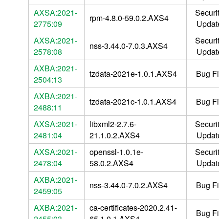
AXSA:2021-
Securi
rpm-4.8.0-59.0.2.AXS4
2775:09
Updat
AXSA:2021-
Securi
nss-3.44.0-7.0.3.AXS4
2578:08
Updat
AXBA:2021-
tzdata-2021e-1.0.1.AXS4
Bug Fi
2504:13
AXBA:2021-
tzdata-2021c-1.0.1.AXS4
Bug Fi
2488:11
AXSA:2021-
libxml2-2.7.6-
Securi
2481:04
21.1.0.2.AXS4
Updat
AXSA:2021-
openssl-1.0.1e-
Securi
2478:04
58.0.2.AXS4
Updat
AXBA:2021-
nss-3.44.0-7.0.2.AXS4
Bug Fi
2459:05
AXBA:2021-
ca-certificates-2020.2.41-
Bug Fi
2455:03
65.1.0.1.AXS4