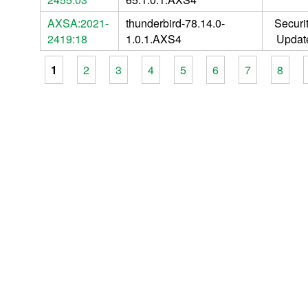
AXSA:2021-
thunderbird-78.14.0-
Securi
2419:18
1.0.1.AXS4
Updat
1
2
3
4
5
6
7
8
Pages