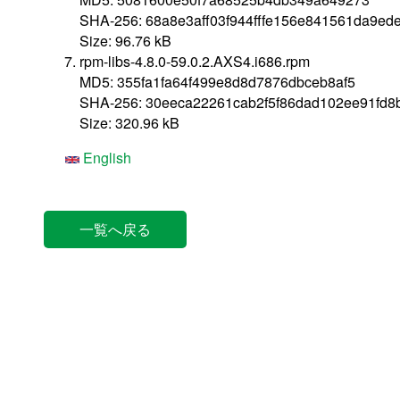
SHA-256: 68a8e3aff03f944fffe156e841561da9ed
Size: 96.76 kB
rpm-libs-4.8.0-59.0.2.AXS4.i686.rpm
MD5: 355fa1fa64f499e8d8d7876dbceb8af5
SHA-256: 30eeca22261cab2f5f86dad102ee91fd8
Size: 320.96 kB
English
一覧へ戻る