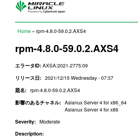
Skip to main content
Home
» rpm-4.8.0-59.0.2.AXS4
You are here
rpm-4.8.0-59.0.2.AXS4
エラータID:
AXSA:2021-2775:09
リリース日:
2021/12/15 Wednesday - 07:37
題名:
rpm-4.8.0-59.0.2.AXS4
影響のあるチャネル:
Asianux Server 4 for x86_64
Asianux Server 4 for x86
Severity:
Moderate
Description: