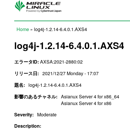
Skip to main content
Home
» log4j-1.2.14-6.4.0.1.AXS4
You are here
log4j-1.2.14-6.4.0.1.AXS4
エラータID:
AXSA:2021-2880:02
リリース日:
2021/12/27 Monday - 17:07
題名:
log4j-1.2.14-6.4.0.1.AXS4
影響のあるチャネル:
Asianux Server 4 for x86_64
Asianux Server 4 for x86
Severity:
Moderate
Description: