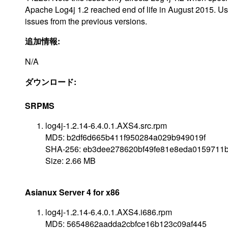
Apache Log4j 1.2 reached end of life in August 2015. U
issues from the previous versions.
追加情報:
N/A
ダウンロード:
SRPMS
log4j-1.2.14-6.4.0.1.AXS4.src.rpm
MD5: b2df6d665b411f950284a029b949019f
SHA-256: eb3dee278620bf49fe81e8eda0159711
Size: 2.66 MB
Asianux Server 4 for x86
log4j-1.2.14-6.4.0.1.AXS4.i686.rpm
MD5: 5654862aadda2cbfce16b123c09af445