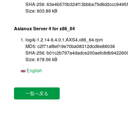
SHA-256: 63e4b570b324f13bbba75d6d2ccc9495
Size: 603.89 kB
Asianux Server 4 for x86_64
log4j-1.2.14-6.4.0.1.AXS4.x86_64.rpm
MD5: c2f71af8ef19e70ba08312dcd6e88038
SHA-256: b01c2b797a4dadce200aefc8db942260
Size: 678.56 kB
English
一覧へ戻る