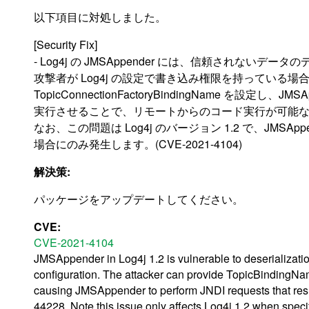
以下項目に対処しました。
[Security Fix]
- Log4j の JMSAppender には、信頼されない
攻撃者が Log4j の設定で書き込み権限を持っている場合、Top
TopicConnectionFactoryBindingName を設定し、JM
実行させることで、リモートからのコード実行が可能
なお、この問題は Log4j のバージョン 1.2 で、JMSA
場合にのみ発生します。(CVE-2021-4104)
解決策:
パッケージをアップデートしてください。
CVE:
CVE-2021-4104
JMSAppender in Log4j 1.2 is vulnerable to deserializatio
configuration. The attacker can provide TopicBinding
causing JMSAppender to perform JNDI requests that resu
44228. Note this issue only affects Log4j 1.2 when speci