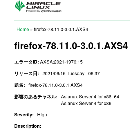
Skip to main content
Home
» firefox-78.11.0-3.0.1.AXS4
You are here
firefox-78.11.0-3.0.1.AXS4
エラータID:
AXSA:2021-1976:15
リリース日:
2021/06/15 Tuesday - 06:37
題名:
firefox-78.11.0-3.0.1.AXS4
影響のあるチャネル:
Asianux Server 4 for x86_64
Asianux Server 4 for x86
Severity:
High
Description: