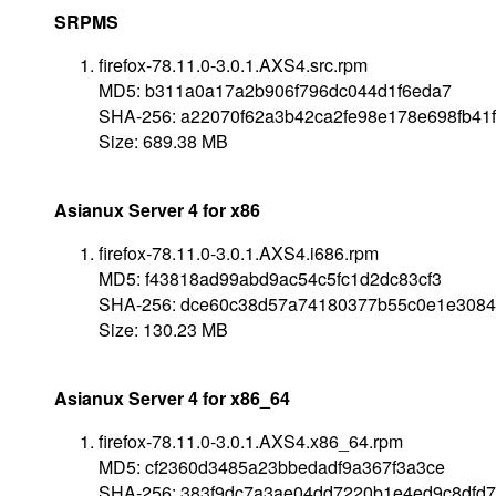
SRPMS
firefox-78.11.0-3.0.1.AXS4.src.rpm
MD5: b311a0a17a2b906f796dc044d1f6eda7
SHA-256: a22070f62a3b42ca2fe98e178e698fb41
Size: 689.38 MB
Asianux Server 4 for x86
firefox-78.11.0-3.0.1.AXS4.i686.rpm
MD5: f43818ad99abd9ac54c5fc1d2dc83cf3
SHA-256: dce60c38d57a74180377b55c0e1e3084
Size: 130.23 MB
Asianux Server 4 for x86_64
firefox-78.11.0-3.0.1.AXS4.x86_64.rpm
MD5: cf2360d3485a23bbedadf9a367f3a3ce
SHA-256: 383f9dc7a3ae04dd7220b1e4ed9c8dfd