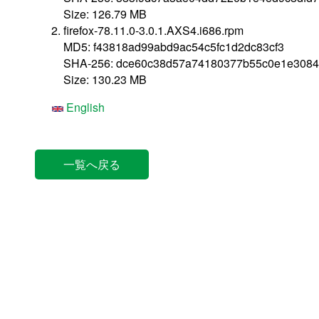
Size: 126.79 MB
firefox-78.11.0-3.0.1.AXS4.i686.rpm
MD5: f43818ad99abd9ac54c5fc1d2dc83cf3
SHA-256: dce60c38d57a74180377b55c0e1e3084
Size: 130.23 MB
English
一覧へ戻る