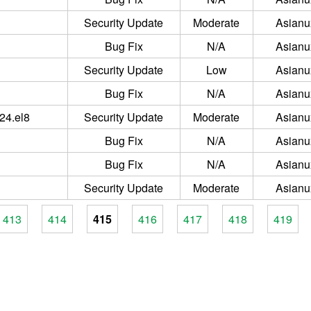
Security Update
Moderate
Asianu
Bug Fix
N/A
Asianu
Security Update
Low
Asianu
Bug Fix
N/A
Asianu
24.el8
Security Update
Moderate
Asianu
Bug Fix
N/A
Asianu
Bug Fix
N/A
Asianu
Security Update
Moderate
Asianu
413
414
415
416
417
418
419