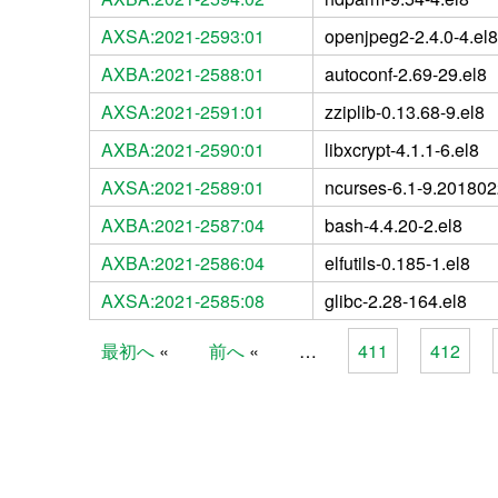
AXSA:2021-2593:01
openjpeg2-2.4.0-4.el8
AXBA:2021-2588:01
autoconf-2.69-29.el8
AXSA:2021-2591:01
zziplib-0.13.68-9.el8
AXBA:2021-2590:01
libxcrypt-4.1.1-6.el8
AXSA:2021-2589:01
ncurses-6.1-9.201802
AXBA:2021-2587:04
bash-4.4.20-2.el8
AXBA:2021-2586:04
elfutils-0.185-1.el8
AXSA:2021-2585:08
glibc-2.28-164.el8
最初へ
前へ
…
411
412
Pages