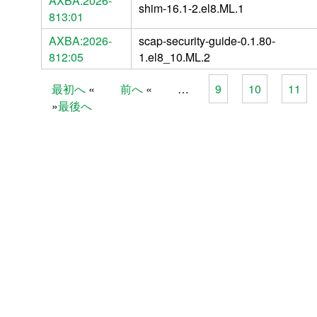
AXBA:2026-
shim-16.1-2.el8.ML.1
813:01
AXBA:2026-
scap-security-guide-0.1.80-
812:05
1.el8_10.ML.2
最初へ
前へ
…
9
10
11
Pages
最後へ