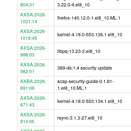
804:01
3.22.0-4.el8_10
AXSA:2026-
firefox-140.12.0-1.el8_10.ML.1
1021:14
AXSA:2026-
kernel-4.18.0-553.136.1.el8_10
1016:45
AXSA:2026-
libpq-13.23-2.el8_10
998:03
AXSA:2026-
389-ds:1.4 security update
982:01
AXBA:2026-
scap-security-guide-0.1.81-
891:06
1.el8_10.ML.1
AXSA:2026-
kernel-4.18.0-553.134.1.el8_10
871:43
AXSA:2026-
rsync-3.1.3-27.el8_10
814:05