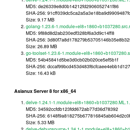
MD5: de26339e8d0b14212fd2906052741f86
SHA-256: 91cff039dc5ca2a5a3e18ba9d9909487f
Size: 9.17 MB
golang-1.23.6-1.module+el8+1860+b1037280.src.
MD5: 9f88d8d2ab230edf328bf6a3d9c14ff8
SHA-256: 3d80f7a8d178279b53705146b35e8b32
Size: 26.89 MB
go-toolset-1.23.6-1.module+el8+1860+b1037280.s
MD5: 54b45841d5be3d0cb02b020ce5ef5b1f
SHA-256: dccaf99bcd453d483f6cfcaee4ebb1d127
Size: 16.43 kB
Asianux Server 8 for x86_64
delve-1.24.1-1.module+el8+1860+b1037280.ML.1
MD5: 34592ccfdb123fdd672ab77d36d78392
SHA-256: 6148f9a818275b677816845ab604d2c0
Size: 5.33 MB
delve-debugsource-1.24.1-1.module+el8+1860+b