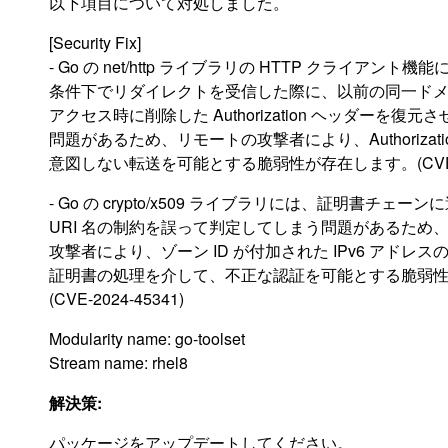
以下項目について対処しました。
[Security Fix]
- Go の net/http ライブラリの HTTP クライアント
条件下でリダイレクトを受信した際に、以前の同一ド
アクセス時に削除した Authorization ヘッダーを復元
問題があるため、リモートの攻撃者により、Authorizati
意図しない転送を可能とする脆弱性が存在します。(CVE-20
- Go の crypto/x509 ライブラリには、証明書チェー
URI 名の制約を誤って判定してしまう問題があるため
攻撃者により、ゾーン ID が付加された IPv6 アドレスの 
証明書の処理を介して、不正な認証を可能とする脆弱
(CVE-2024-45341)
Modularity name: go-toolset
Stream name: rhel8
解決策:
パッケージをアップデートしてください。