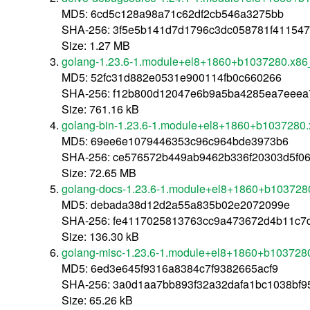
MD5: 6cd5c128a98a71c62df2cb546a3275bb
SHA-256: 3f5e5b141d7d1796c3dc058781f41154
Size: 1.27 MB
golang-1.23.6-1.module+el8+1860+b1037280.x86
MD5: 52fc31d882e0531e900114fb0c660266
SHA-256: f12b800d12047e6b9a5ba4285ea7eeea7
Size: 761.16 kB
golang-bin-1.23.6-1.module+el8+1860+b1037280
MD5: 69ee6e1079446353c96c964bde3973b6
SHA-256: ce576572b449ab9462b336f20303d5f0
Size: 72.65 MB
golang-docs-1.23.6-1.module+el8+1860+b103728
MD5: debada38d12d2a55a835b02e2072099e
SHA-256: fe4117025813763cc9a473672d4b11c7
Size: 136.30 kB
golang-misc-1.23.6-1.module+el8+1860+b103728
MD5: 6ed3e645f9316a8384c7f9382665acf9
SHA-256: 3a0d1aa7bb893f32a32dafa1bc1038bf
Size: 65.26 kB