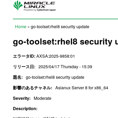
Skip to main content
Home
» go-toolset:rhel8 security update
You are here
go-toolset:rhel8 security
エラータID:
AXSA:2025-9858:01
リリース日:
2025/04/17 Thursday - 15:39
題名:
go-toolset:rhel8 security update
影響のあるチャネル:
Asianux Server 8 for x86_64
Severity:
Moderate
Description: