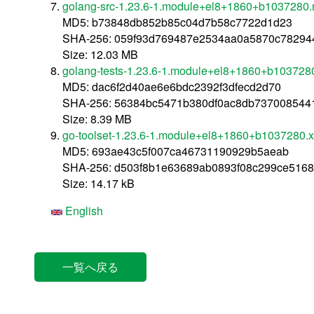
golang-src-1.23.6-1.module+el8+1860+b1037280.
MD5: b73848db852b85c04d7b58c7722d1d23
SHA-256: 059f93d769487e2534aa0a5870c78294
Size: 12.03 MB
golang-tests-1.23.6-1.module+el8+1860+b103728
MD5: dac6f2d40ae6e6bdc2392f3dfecd2d70
SHA-256: 56384bc5471b380df0ac8db737008544
Size: 8.39 MB
go-toolset-1.23.6-1.module+el8+1860+b1037280.
MD5: 693ae43c5f007ca46731190929b5aeab
SHA-256: d503f8b1e63689ab0893f08c299ce516
Size: 14.17 kB
English
一覧へ戻る