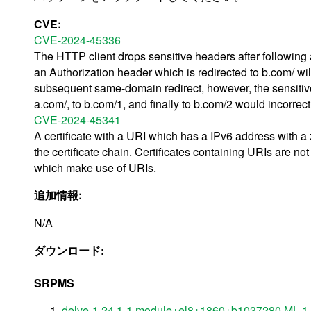
CVE:
CVE-2024-45336
The HTTP client drops sensitive headers after following 
an Authorization header which is redirected to b.com/ will
subsequent same-domain redirect, however, the sensitive
a.com/, to b.com/1, and finally to b.com/2 would incorrec
CVE-2024-45341
A certificate with a URI which has a IPv6 address with a 
the certificate chain. Certificates containing URIs are not
which make use of URIs.
追加情報:
N/A
ダウンロード:
SRPMS
delve-1.24.1-1.module+el8+1860+b1037280.ML.1.