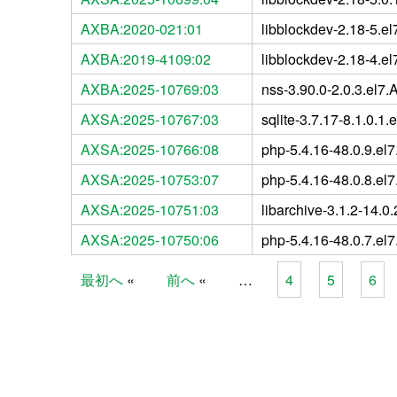
AXBA:2020-021:01
libblockdev-2.18-5.el
AXBA:2019-4109:02
libblockdev-2.18-4.el
AXBA:2025-10769:03
nss-3.90.0-2.0.3.el7
AXSA:2025-10767:03
sqlite-3.7.17-8.1.0.1
AXSA:2025-10766:08
php-5.4.16-48.0.9.el
AXSA:2025-10753:07
php-5.4.16-48.0.8.el
AXSA:2025-10751:03
libarchive-3.1.2-14.0
AXSA:2025-10750:06
php-5.4.16-48.0.7.el
最初へ
前へ
…
4
5
6
Pages