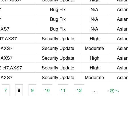
7
Bug Fix
N/A
Asian
7
Bug Fix
N/A
Asian
.AXS7
Bug Fix
N/A
Asian
.el7.AXS7
Security Update
High
Asian
7.AXS7
Security Update
Moderate
Asian
7.AXS7
Security Update
High
Asian
.2.el7.AXS7
Security Update
High
Asian
7.AXS7
Security Update
Moderate
Asian
7
8
9
10
11
12
…
次へ