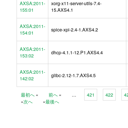
AXSA:2011-
xorg-x11-server-utils-7.4-
155:01
15.AXS4.1
AXSA:2011-
spice-xpi-2.4-1.AXS4.2
154:01
AXSA:2011-
dhcp-4.1.1-12.P1.AXS4.4
153:02
AXSA:2011-
glibc-2.12-1.7.AXS4.5
142:02
最初へ
前へ
…
421
422
4
Pages
次へ
最後へ