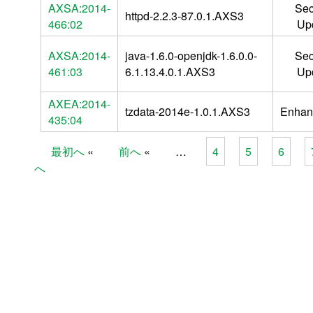
AXSA:2014-
Sec
httpd-2.2.3-87.0.1.AXS3
466:02
Up
AXSA:2014-
java-1.6.0-openjdk-1.6.0.0-
Sec
461:03
6.1.13.4.0.1.AXS3
Up
AXEA:2014-
tzdata-2014e-1.0.1.AXS3
Enhan
435:04
最初へ
前へ
…
4
5
6
Pages
へ