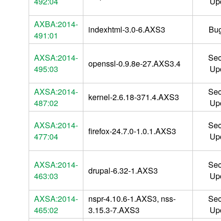
492:04
Up
AXBA:2014-
indexhtml-3.0-6.AXS3
Bug
491:01
AXSA:2014-
Sec
openssl-0.9.8e-27.AXS3.4
495:03
Up
AXSA:2014-
Sec
kernel-2.6.18-371.4.AXS3
487:02
Up
AXSA:2014-
Sec
firefox-24.7.0-1.0.1.AXS3
477:04
Up
AXSA:2014-
Sec
drupal-6.32-1.AXS3
463:03
Up
AXSA:2014-
nspr-4.10.6-1.AXS3, nss-
Sec
465:02
3.15.3-7.AXS3
Up