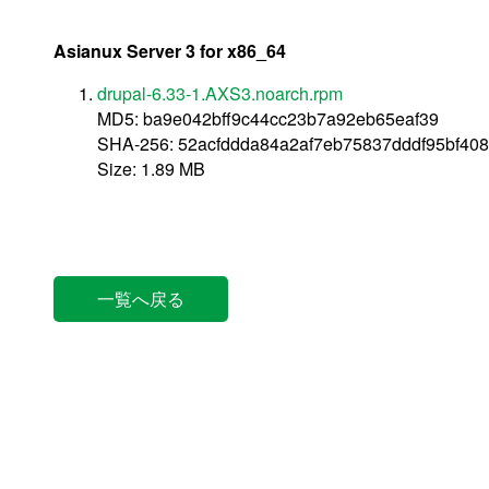
Asianux Server 3 for x86_64
drupal-6.33-1.AXS3.noarch.rpm
MD5: ba9e042bff9c44cc23b7a92eb65eaf39
SHA-256: 52acfddda84a2af7eb75837dddf95bf40
Size: 1.89 MB
一覧へ戻る