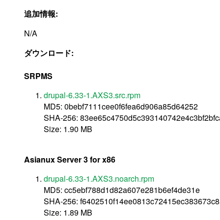
追加情報:
N/A
ダウンロード:
SRPMS
drupal-6.33-1.AXS3.src.rpm
MD5: 0bebf7111cee0f6fea6d906a85d64252
SHA-256: 83ee65c4750d5c393140742e4c3bf2bf
Size: 1.90 MB
Asianux Server 3 for x86
drupal-6.33-1.AXS3.noarch.rpm
MD5: cc5ebf788d1d82a607e281b6ef4de31e
SHA-256: f6402510f14ee0813c72415ec383673c
Size: 1.89 MB