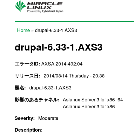
Skip to main content
Home
» drupal-6.33-1.AXS3
You are here
drupal-6.33-1.AXS3
エラータID:
AXSA:2014-492:04
リリース日:
2014/08/14 Thursday - 20:38
題名:
drupal-6.33-1.AXS3
影響のあるチャネル:
Asianux Server 3 for x86_64
Asianux Server 3 for x86
Severity:
Moderate
Description: