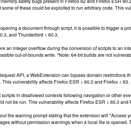
memory safety bugs present in Firefox 62 and Firefox ESR 60
some of these could be exploited to run arbitrary code. This vuln
ening a document through script, it is possible to trigger a pot
60.3, and Thunderbird < 60.3.
ere an integer overflow during the conversion of scripts to an in
ssible out-of-bounds write. *Note: 64-bit builds are not vulnerable
Request API, a WebExtension can bypass domain restrictions th
. This vulnerability affects Firefox ESR < 60.3 and Firefox < 63.
cripts in disallowed contexts following navigation or other event
 not be run. This vulnerability affects Firefox ESR < 60.3 and F
ut the warning prompt stating that the extension will "Access you
 pages without permission warnings when a local file is opened. 