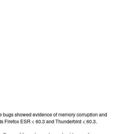
se bugs showed evidence of memory corruption and
ects Firefox ESR < 60.3 and Thunderbird < 60.3.