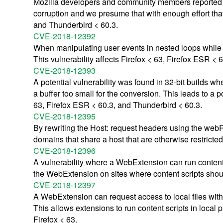
Mozilla developers and community members reported 
corruption and we presume that with enough effort that 
and Thunderbird < 60.3.
CVE-2018-12392
When manipulating user events in nested loops while op
This vulnerability affects Firefox < 63, Firefox ESR < 
CVE-2018-12393
A potential vulnerability was found in 32-bit builds wh
a buffer too small for the conversion. This leads to a po
63, Firefox ESR < 60.3, and Thunderbird < 60.3.
CVE-2018-12395
By rewriting the Host: request headers using the web
domains that share a host that are otherwise restricted
CVE-2018-12396
A vulnerability where a WebExtension can run content s
the WebExtension on sites where content scripts should
CVE-2018-12397
A WebExtension can request access to local files witho
This allows extensions to run content scripts in local
Firefox < 63.