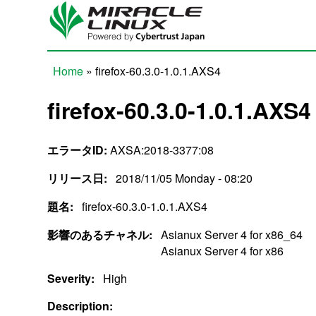
Skip to main content
Home
» firefox-60.3.0-1.0.1.AXS4
You are here
firefox-60.3.0-1.0.1.AXS4
エラータID:
AXSA:2018-3377:08
リリース日:
2018/11/05 Monday - 08:20
題名:
firefox-60.3.0-1.0.1.AXS4
影響のあるチャネル:
Asianux Server 4 for x86_64
Asianux Server 4 for x86
Severity:
High
Description: