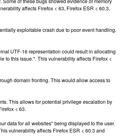
.2. Some of these bugs showed evidence of memory
erability affects Firefox < 63, Firefox ESR < 60.3,
entially exploitable crash due to poor event handling.
ternal UTF-16 representation could result in allocating
 to this issue.*. This vulnerability affects Firefox <
rough domain fronting. This would allow access to
s. This allows for potential privilege escalation by
irefox < 63.
r data for all websites" being displayed to the user.
This vulnerability affects Firefox ESR < 60.3 and