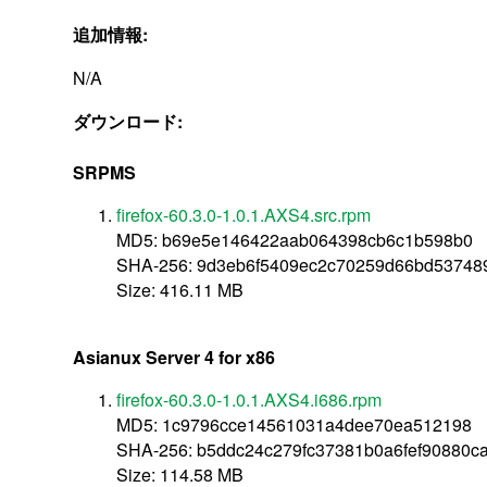
追加情報:
N/A
ダウンロード:
SRPMS
firefox-60.3.0-1.0.1.AXS4.src.rpm
MD5: b69e5e146422aab064398cb6c1b598b0
SHA-256: 9d3eb6f5409ec2c70259d66bd537489
Size: 416.11 MB
Asianux Server 4 for x86
firefox-60.3.0-1.0.1.AXS4.i686.rpm
MD5: 1c9796cce14561031a4dee70ea512198
SHA-256: b5ddc24c279fc37381b0a6fef90880
Size: 114.58 MB