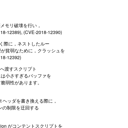
者がメモリ破壊を行い，
9), (CVE-2018-12390)
を開く際に，ネストしたルー
理が貧弱なために，クラッシュを
12392)
6 表現へ渡すスクリプト
には小さすぎるバッファを
す脆弱性があります。
:request ヘッダを書き換える際に，
，ドメインの制限を迂回する
ension がコンテントスクリプトを