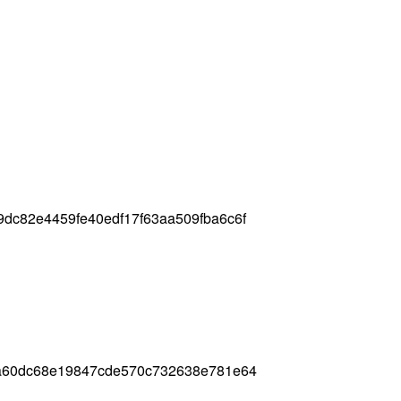
dc82e4459fe40edf17f63aa509fba6c6f
ca60dc68e19847cde570c732638e781e64