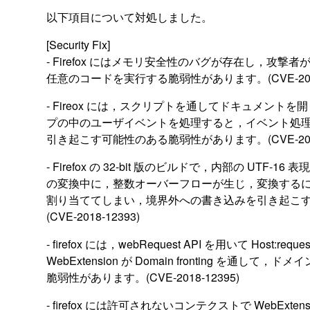
以下項目について対処しました。
[Security Fix]
- Firefox にはメモリ安全性のバグが存在し，攻撃
任意のコードを実行する脆弱性があります。(CVE-2018-1238
- Fireox には，スクリプトを通してドキュメント
プの中のユーザイベントを処理すると，イベント処
引き起こす可能性のある脆弱性があります。(CVE-2018-
- Firefox の 32-bit 版のビルドで，内部の UTF-1
の変換中に，整数オーバーフローが生じ，変換する
割り当ててしまい，境界外への書き込みを引き起こ
(CVE-2018-12393)
- firefox には，webRequest API を用いて Host
WebExtension が Domain fronting を通して
脆弱性があります。(CVE-2018-12395)
- firefox には許可されないコンテクストで WebExt