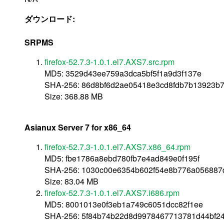
ダウンロード:
SRPMS
firefox-52.7.3-1.0.1.el7.AXS7.src.rpm
MD5: 3529d43ee759a3dca5bf5f1a9d3f137e
SHA-256: 86d8bf6d2ae05418e3cd8fdb7b13923b7
Size: 368.88 MB
Asianux Server 7 for x86_64
firefox-52.7.3-1.0.1.el7.AXS7.x86_64.rpm
MD5: fbe1786a8ebd780fb7e4ad849e0f195f
SHA-256: 1030c00e6354b602f54e8b776a05688
Size: 83.04 MB
firefox-52.7.3-1.0.1.el7.AXS7.i686.rpm
MD5: 8001013e0f3eb1a749c6051dcc82f1ee
SHA-256: 5f84b74b22d8d9978467713781d44bf2