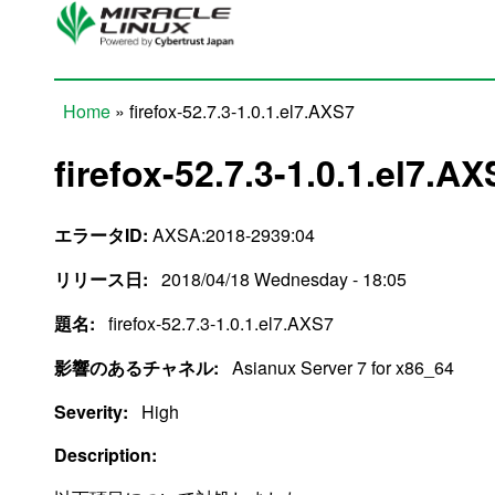
Skip to main content
Home
» firefox-52.7.3-1.0.1.el7.AXS7
You are here
firefox-52.7.3-1.0.1.el7.AX
エラータID:
AXSA:2018-2939:04
リリース日:
2018/04/18 Wednesday - 18:05
題名:
firefox-52.7.3-1.0.1.el7.AXS7
影響のあるチャネル:
Asianux Server 7 for x86_64
Severity:
High
Description: