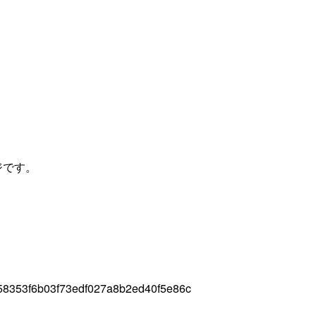
ージです。
58353f6b03f73edf027a8b2ed40f5e86c