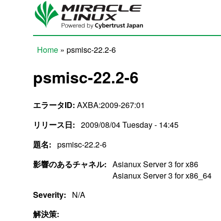
Skip to main content
Home
» psmisc-22.2-6
You are here
psmisc-22.2-6
エラータID:
AXBA:2009-267:01
リリース日:
2009/08/04 Tuesday - 14:45
題名:
psmisc-22.2-6
影響のあるチャネル:
Asianux Server 3 for x86
Asianux Server 3 for x86_64
Severity:
N/A
解決策: