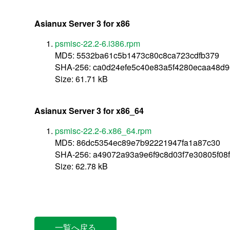
Asianux Server 3 for x86
psmisc-22.2-6.i386.rpm
MD5: 5532ba61c5b1473c80c8ca723cdfb379
SHA-256: ca0d24efe5c40e83a5f4280ecaa48d
Size: 61.71 kB
Asianux Server 3 for x86_64
psmisc-22.2-6.x86_64.rpm
MD5: 86dc5354ec89e7b92221947fa1a87c30
SHA-256: a49072a93a9e6f9c8d03f7e30805f08
Size: 62.78 kB
一覧へ戻る