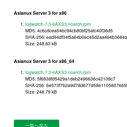
Asianux Server 3 for x86
logwatch-7.3-6AXS3.noarch.rpm
MD5: 4c6cdcea54bc94cb80bf25afc40f36d5
SHA-256: ead94df34f5a64b0ec45d2aa464b3684
Size: 248.83 kB
Asianux Server 3 for x86_64
logwatch-7.3-6AXS3.noarch.rpm
MD5: 5f6838fd5429a1deb2496636c42109c7
SHA-256: 6e573f7b2a9d78d677d59e1105807665
Size: 248.79 kB
一覧へ戻る