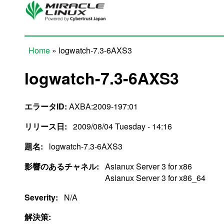
Skip to main content
Home
» logwatch-7.3-6AXS3
You are here
logwatch-7.3-6AXS3
エラータID:
AXBA:2009-197:01
リリース日:
2009/08/04 Tuesday - 14:16
題名:
logwatch-7.3-6AXS3
影響のあるチャネル:
Asianux Server 3 for x86
Asianux Server 3 for x86_64
Severity:
N/A
解決策: