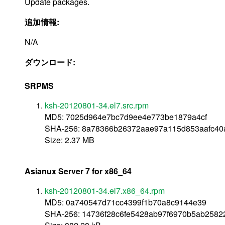
Update packages.
追加情報:
N/A
ダウンロード:
SRPMS
ksh-20120801-34.el7.src.rpm
MD5: 7025d964e7bc7d9ee4e773be1879a4cf
SHA-256: 8a78366b26372aae97a115d853aafc40
Size: 2.37 MB
Asianux Server 7 for x86_64
ksh-20120801-34.el7.x86_64.rpm
MD5: 0a740547d71cc4399f1b70a8c9144e39
SHA-256: 14736f28c6fe5428ab97f6970b5ab2582