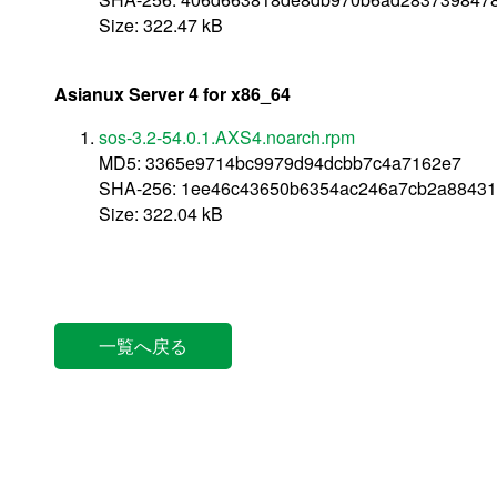
Size: 322.47 kB
Asianux Server 4 for x86_64
sos-3.2-54.0.1.AXS4.noarch.rpm
MD5: 3365e9714bc9979d94dcbb7c4a7162e7
SHA-256: 1ee46c43650b6354ac246a7cb2a88431
Size: 322.04 kB
一覧へ戻る