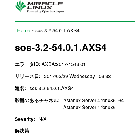
Skip to main content
Home
» sos-3.2-54.0.1.AXS4
You are here
sos-3.2-54.0.1.AXS4
エラータID:
AXBA:2017-1548:01
リリース日:
2017/03/29 Wednesday - 09:38
題名:
sos-3.2-54.0.1.AXS4
影響のあるチャネル:
Asianux Server 4 for x86_64
Asianux Server 4 for x86
Severity:
N/A
解決策: