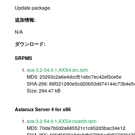
Update package.
追加情報:
N/A
ダウンロード:
SRPMS
sos-3.2-54.0.1.AXS4.src.rpm
MD5: 23293c2a6e4dccf51ebc7ec42ef3ce5e
SHA-256: 89f321290e5cd20b53dd74144c73b4e5
Size: 294.47 kB
Asianux Server 4 for x86
sos-3.2-54.0.1.AXS4.noarch.rpm
MD5: 70da7b0d2a685521c1c652d3bac34e12
SHA-256: 406d663818de8db970b6ad283739847