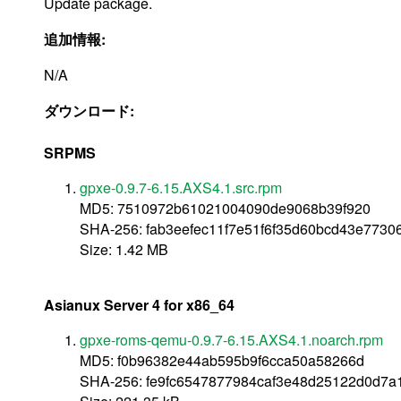
Update package.
追加情報:
N/A
ダウンロード:
SRPMS
gpxe-0.9.7-6.15.AXS4.1.src.rpm
MD5: 7510972b61021004090de9068b39f920
SHA-256: fab3eefec11f7e51f6f35d60bcd43e773
Size: 1.42 MB
Asianux Server 4 for x86_64
gpxe-roms-qemu-0.9.7-6.15.AXS4.1.noarch.rpm
MD5: f0b96382e44ab595b9f6cca50a58266d
SHA-256: fe9fc6547877984caf3e48d25122d0d7a