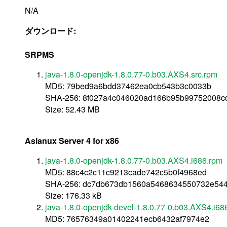
N/A
ダウンロード:
SRPMS
java-1.8.0-openjdk-1.8.0.77-0.b03.AXS4.src.rpm
MD5: 79bed9a6bdd37462ea0cb543b3c0033b
SHA-256: 8f027a4c046020ad166b95b99752008c
Size: 52.43 MB
Asianux Server 4 for x86
java-1.8.0-openjdk-1.8.0.77-0.b03.AXS4.i686.rpm
MD5: 88c4c2c11c9213cade742c5b0f4968ed
SHA-256: dc7db673db1560a5468634550732e54
Size: 176.33 kB
java-1.8.0-openjdk-devel-1.8.0.77-0.b03.AXS4.i68
MD5: 76576349a01402241ecb6432af7974e2