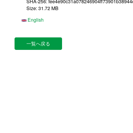
SHA-256: fee4e90c31a078246904ff73901b3894
Size: 31.72 MB
English
一覧へ戻る