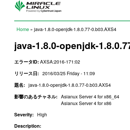
Skip to main content
Home
» java-1.8.0-openjdk-1.8.0.77-0.b03.AXS4
You are here
java-1.8.0-openjdk-1.8.0.
エラータID:
AXSA:2016-171:02
リリース日:
2016/03/25 Friday - 11:09
題名:
java-1.8.0-openjdk-1.8.0.77-0.b03.AXS4
影響のあるチャネル:
Asianux Server 4 for x86_64
Asianux Server 4 for x86
Severity:
High
Description: