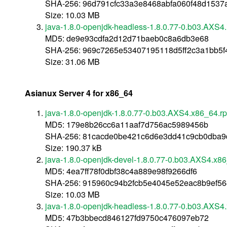
SHA-256: 96d791cfc33a3e8468abfa060f48d153
Size: 10.03 MB
java-1.8.0-openjdk-headless-1.8.0.77-0.b03.AXS4
MD5: de9e93cdfa2d12d71baeb0c8a6db3e68
SHA-256: 969c7265e53407195118d5ff2c3a1bb5f
Size: 31.06 MB
Asianux Server 4 for x86_64
java-1.8.0-openjdk-1.8.0.77-0.b03.AXS4.x86_64.r
MD5: 179e8b26cc6a11aaf7d756ac5989456b
SHA-256: 81cacde0be421c6d6e3dd41c9cb0dba
Size: 190.37 kB
java-1.8.0-openjdk-devel-1.8.0.77-0.b03.AXS4.x8
MD5: 4ea7ff78f0dbf38c4a889e98f9266df6
SHA-256: 915960c94b2fcb5e4045e52eac8b9ef5
Size: 10.03 MB
java-1.8.0-openjdk-headless-1.8.0.77-0.b03.AXS4
MD5: 47b3bbecd846127fd9750c476097eb72