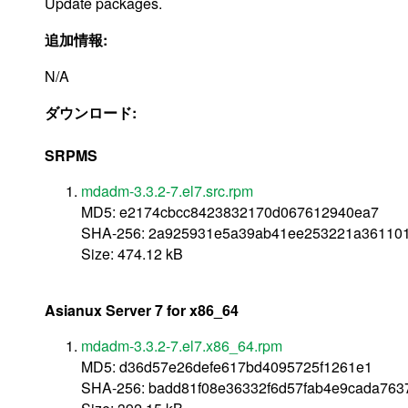
Update packages.
追加情報:
N/A
ダウンロード:
SRPMS
mdadm-3.3.2-7.el7.src.rpm
MD5: e2174cbcc8423832170d067612940ea7
SHA-256: 2a925931e5a39ab41ee253221a361101
Size: 474.12 kB
Asianux Server 7 for x86_64
mdadm-3.3.2-7.el7.x86_64.rpm
MD5: d36d57e26defe617bd4095725f1261e1
SHA-256: badd81f08e36332f6d57fab4e9cada763