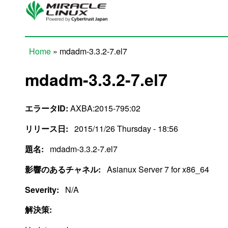
Skip to main content
Home
» mdadm-3.3.2-7.el7
You are here
mdadm-3.3.2-7.el7
エラータID:
AXBA:2015-795:02
リリース日:
2015/11/26 Thursday - 18:56
題名:
mdadm-3.3.2-7.el7
影響のあるチャネル:
Asianux Server 7 for x86_64
Severity:
N/A
解決策: