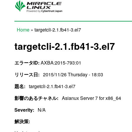
Skip to main content
Home
» targetcli-2.1.fb41-3.el7
You are here
targetcli-2.1.fb41-3.el7
エラータID:
AXBA:2015-793:01
リリース日:
2015/11/26 Thursday - 18:03
題名:
targetcli-2.1.fb41-3.el7
影響のあるチャネル:
Asianux Server 7 for x86_64
Severity:
N/A
解決策: