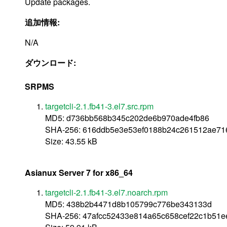
Update packages.
追加情報:
N/A
ダウンロード:
SRPMS
targetcli-2.1.fb41-3.el7.src.rpm
MD5: d736bb568b345c202de6b970ade4fb86
SHA-256: 616ddb5e3e53ef0188b24c261512ae71
Size: 43.55 kB
Asianux Server 7 for x86_64
targetcli-2.1.fb41-3.el7.noarch.rpm
MD5: 438b2b4471d8b105799c776be343133d
SHA-256: 47afcc52433e814a65c658cef22c1b51