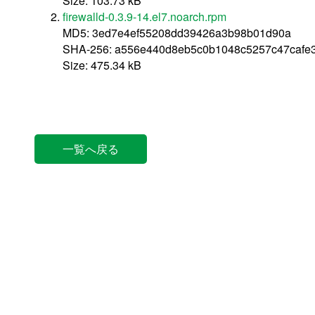
Size: 103.73 kB
firewalld-0.3.9-14.el7.noarch.rpm
MD5: 3ed7e4ef55208dd39426a3b98b01d90a
SHA-256: a556e440d8eb5c0b1048c5257c47cafe
Size: 475.34 kB
一覧へ戻る