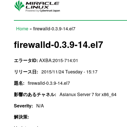
Skip to main content
Home
» firewalld-0.3.9-14.el7
You are here
firewalld-0.3.9-14.el7
エラータID:
AXBA:2015-714:01
リリース日:
2015/11/24 Tuesday - 15:17
題名:
firewalld-0.3.9-14.el7
影響のあるチャネル:
Asianux Server 7 for x86_64
Severity:
N/A
解決策: