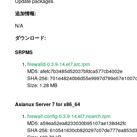
Update packages.
追加情報:
N/A
ダウンロード:
SRPMS
firewalld-0.3.9-14.el7.src.rpm
MD5: afefc7b3485d52037bfdca577cb4002e
SHA-256: 701e48240b6d55e9997d799e57e1007c
Size: 1.28 MB
Asianux Server 7 for x86_64
firewall-config-0.3.9-14.el7.noarch.rpm
MD5: a59ea52ea8233030b95107ae138d42fc
SHA-256: 610541630cb820297c07de777ea853d3