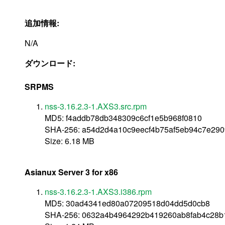
追加情報:
N/A
ダウンロード:
SRPMS
nss-3.16.2.3-1.AXS3.src.rpm
MD5: f4addb78db348309c6cf1e5b968f0810
SHA-256: a54d2d4a10c9eecf4b75af5eb94c7e29
Size: 6.18 MB
Asianux Server 3 for x86
nss-3.16.2.3-1.AXS3.i386.rpm
MD5: 30ad4341ed80a07209518d04dd5d0cb8
SHA-256: 0632a4b4964292b419260ab8fab4c28b