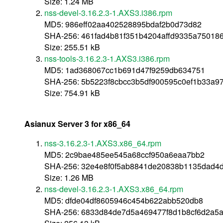
Size: 1.24 MB
nss-devel-3.16.2.3-1.AXS3.i386.rpm
MD5: 986eff02aa402528895bdaf2b0d73d82
SHA-256: 461fad4b81f351b4204affd9335a75018
Size: 255.51 kB
nss-tools-3.16.2.3-1.AXS3.i386.rpm
MD5: 1ad368067cc1b691d47f9259db634751
SHA-256: 5b5223f8cbcc3b5df900595c0ef1b33a
Size: 754.91 kB
Asianux Server 3 for x86_64
nss-3.16.2.3-1.AXS3.x86_64.rpm
MD5: 2c9bae485ee545a68ccf950a6eaa7bb2
SHA-256: 32e4e8f0f5ab8841de20838b1135dad4
Size: 1.26 MB
nss-devel-3.16.2.3-1.AXS3.x86_64.rpm
MD5: dfde04df8605946c454b622abb520db8
SHA-256: 6833d84de7d5a469477f8d1b8cf6d2a5