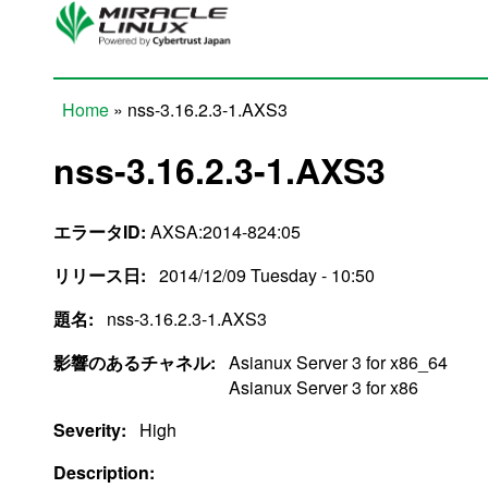
Skip to main content
Home
» nss-3.16.2.3-1.AXS3
You are here
nss-3.16.2.3-1.AXS3
エラータID:
AXSA:2014-824:05
リリース日:
2014/12/09 Tuesday - 10:50
題名:
nss-3.16.2.3-1.AXS3
影響のあるチャネル:
Asianux Server 3 for x86_64
Asianux Server 3 for x86
Severity:
High
Description: