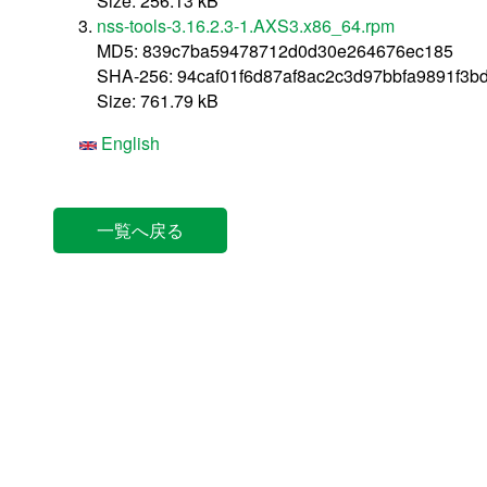
Size: 256.13 kB
nss-tools-3.16.2.3-1.AXS3.x86_64.rpm
MD5: 839c7ba59478712d0d30e264676ec185
SHA-256: 94caf01f6d87af8ac2c3d97bbfa9891f3b
Size: 761.79 kB
English
一覧へ戻る