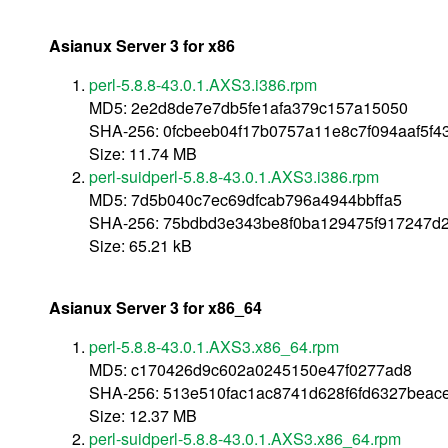
Asianux Server 3 for x86
perl-5.8.8-43.0.1.AXS3.i386.rpm
MD5: 2e2d8de7e7db5fe1afa379c157a15050
SHA-256: 0fcbeeb04f17b0757a11e8c7f094aaf5f4
Size: 11.74 MB
perl-suidperl-5.8.8-43.0.1.AXS3.i386.rpm
MD5: 7d5b040c7ec69dfcab796a4944bbffa5
SHA-256: 75bdbd3e343be8f0ba129475f917247d
Size: 65.21 kB
Asianux Server 3 for x86_64
perl-5.8.8-43.0.1.AXS3.x86_64.rpm
MD5: c170426d9c602a0245150e47f0277ad8
SHA-256: 513e510fac1ac8741d628f6fd6327beac
Size: 12.37 MB
perl-suidperl-5.8.8-43.0.1.AXS3.x86_64.rpm