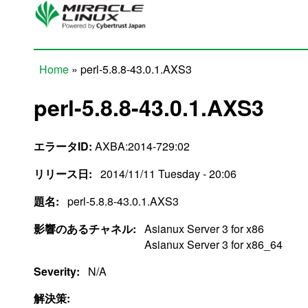
Skip to main content
Home
» perl-5.8.8-43.0.1.AXS3
You are here
perl-5.8.8-43.0.1.AXS3
エラータID:
AXBA:2014-729:02
リリース日:
2014/11/11 Tuesday - 20:06
題名:
perl-5.8.8-43.0.1.AXS3
影響のあるチャネル:
Asianux Server 3 for x86
Asianux Server 3 for x86_64
Severity:
N/A
解決策: