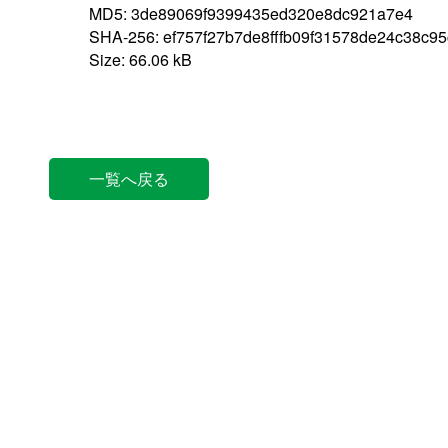
MD5: 3de89069f9399435ed320e8dc921a7e4
SHA-256: ef757f27b7de8fffb09f31578de24c38c
Size: 66.06 kB
一覧へ戻る