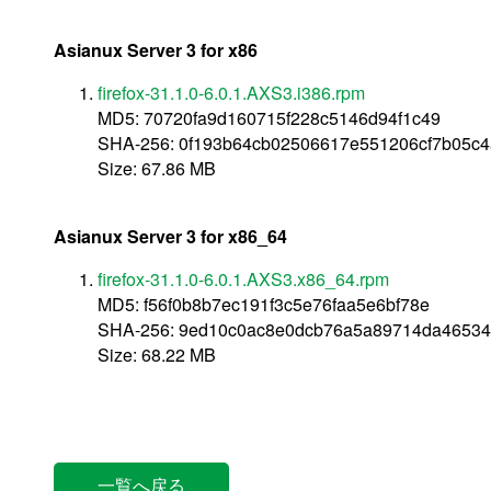
Asianux Server 3 for x86
firefox-31.1.0-6.0.1.AXS3.i386.rpm
MD5: 70720fa9d160715f228c5146d94f1c49
SHA-256: 0f193b64cb02506617e551206cf7b05c
Size: 67.86 MB
Asianux Server 3 for x86_64
firefox-31.1.0-6.0.1.AXS3.x86_64.rpm
MD5: f56f0b8b7ec191f3c5e76faa5e6bf78e
SHA-256: 9ed10c0ac8e0dcb76a5a89714da46534
Size: 68.22 MB
一覧へ戻る