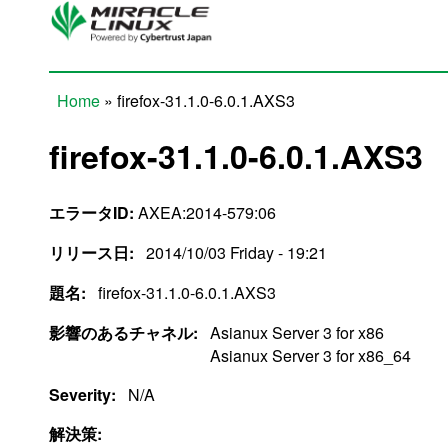
Skip to main content
Home
» firefox-31.1.0-6.0.1.AXS3
You are here
firefox-31.1.0-6.0.1.AXS3
エラータID:
AXEA:2014-579:06
リリース日:
2014/10/03 Friday - 19:21
題名:
firefox-31.1.0-6.0.1.AXS3
影響のあるチャネル:
Asianux Server 3 for x86
Asianux Server 3 for x86_64
Severity:
N/A
解決策: