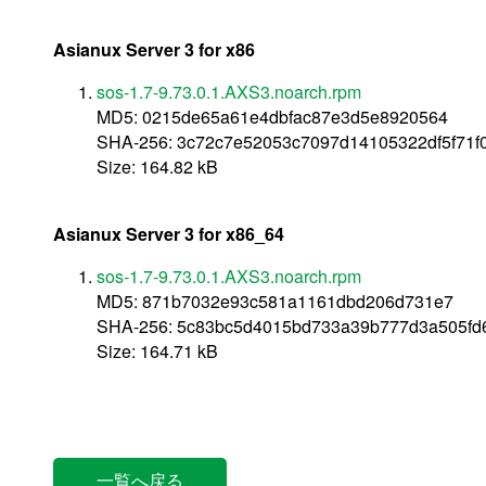
Asianux Server 3 for x86
sos-1.7-9.73.0.1.AXS3.noarch.rpm
MD5: 0215de65a61e4dbfac87e3d5e8920564
SHA-256: 3c72c7e52053c7097d14105322df5f71f
Size: 164.82 kB
Asianux Server 3 for x86_64
sos-1.7-9.73.0.1.AXS3.noarch.rpm
MD5: 871b7032e93c581a1161dbd206d731e7
SHA-256: 5c83bc5d4015bd733a39b777d3a505fd
Size: 164.71 kB
一覧へ戻る