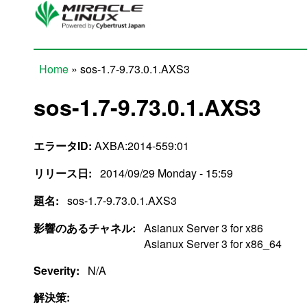
Skip to main content
Home
» sos-1.7-9.73.0.1.AXS3
You are here
sos-1.7-9.73.0.1.AXS3
エラータID:
AXBA:2014-559:01
リリース日:
2014/09/29 Monday - 15:59
題名:
sos-1.7-9.73.0.1.AXS3
影響のあるチャネル:
Asianux Server 3 for x86
Asianux Server 3 for x86_64
Severity:
N/A
解決策: