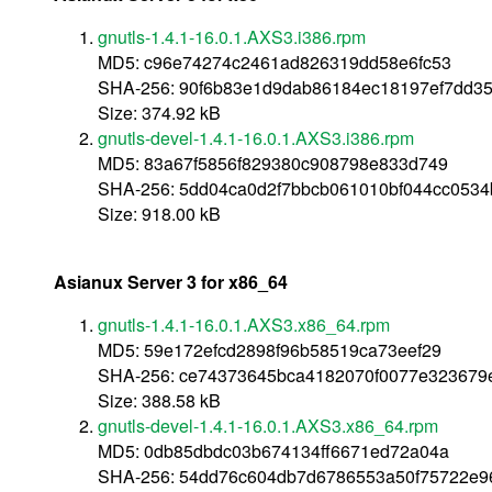
gnutls-1.4.1-16.0.1.AXS3.i386.rpm
MD5: c96e74274c2461ad826319dd58e6fc53
SHA-256: 90f6b83e1d9dab86184ec18197ef7dd35
Size: 374.92 kB
gnutls-devel-1.4.1-16.0.1.AXS3.i386.rpm
MD5: 83a67f5856f829380c908798e833d749
SHA-256: 5dd04ca0d2f7bbcb061010bf044cc0534b
Size: 918.00 kB
Asianux Server 3 for x86_64
gnutls-1.4.1-16.0.1.AXS3.x86_64.rpm
MD5: 59e172efcd2898f96b58519ca73eef29
SHA-256: ce74373645bca4182070f0077e323679
Size: 388.58 kB
gnutls-devel-1.4.1-16.0.1.AXS3.x86_64.rpm
MD5: 0db85dbdc03b674134ff6671ed72a04a
SHA-256: 54dd76c604db7d6786553a50f75722e9