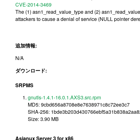
CVE-2014-3469
The (1) asn1_read_value_type and (2) asn1_read_value 
attackers to cause a denial of service (NULL pointer de
追加情報:
N/A
ダウンロード:
SRPMS
gnutls-1.4.1-16.0.1.AXS3.src.rpm
MD5: 9cbd656a8708e8e7638971c8c72ee3c7
SHA-256: 1bde3b203d430766ebf5a31b838a2aa8
Size: 3.90 MB
Asianux Server 3 for x86