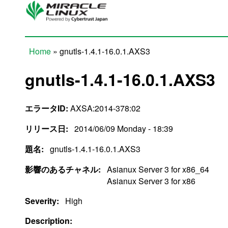
Skip to main content
Home
» gnutls-1.4.1-16.0.1.AXS3
You are here
gnutls-1.4.1-16.0.1.AXS3
エラータID:
AXSA:2014-378:02
リリース日:
2014/06/09 Monday - 18:39
題名:
gnutls-1.4.1-16.0.1.AXS3
影響のあるチャネル:
Asianux Server 3 for x86_64
Asianux Server 3 for x86
Severity:
High
Description: