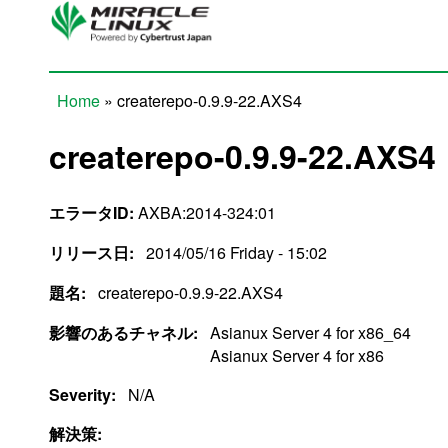
Skip to main content
Home
» createrepo-0.9.9-22.AXS4
You are here
createrepo-0.9.9-22.AXS4
エラータID:
AXBA:2014-324:01
リリース日:
2014/05/16 Friday - 15:02
題名:
createrepo-0.9.9-22.AXS4
影響のあるチャネル:
Asianux Server 4 for x86_64
Asianux Server 4 for x86
Severity:
N/A
解決策: