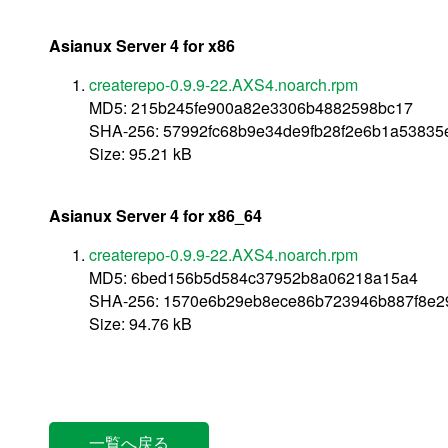
Asianux Server 4 for x86
createrepo-0.9.9-22.AXS4.noarch.rpm
MD5: 215b245fe900a82e3306b4882598bc17
SHA-256: 57992fc68b9e34de9fb28f2e6b1a5383
Size: 95.21 kB
Asianux Server 4 for x86_64
createrepo-0.9.9-22.AXS4.noarch.rpm
MD5: 6bed156b5d584c37952b8a06218a15a4
SHA-256: 1570e6b29eb8ece86b723946b887f8e2
Size: 94.76 kB
一覧へ戻る