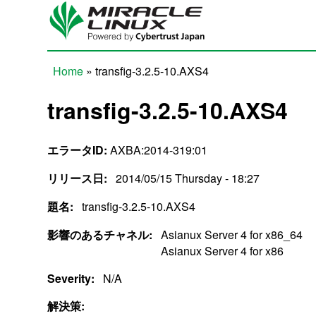
Skip to main content
Home
» transfig-3.2.5-10.AXS4
You are here
transfig-3.2.5-10.AXS4
エラータID:
AXBA:2014-319:01
リリース日:
2014/05/15 Thursday - 18:27
題名:
transfig-3.2.5-10.AXS4
影響のあるチャネル:
Asianux Server 4 for x86_64
Asianux Server 4 for x86
Severity:
N/A
解決策: