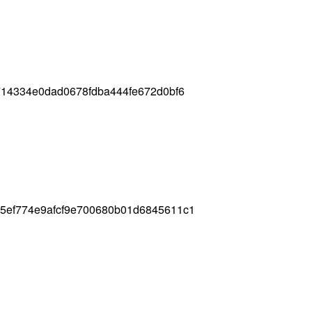
714334e0dad0678fdba444fe672d0bf6
5ef774e9afcf9e700680b01d6845611c1