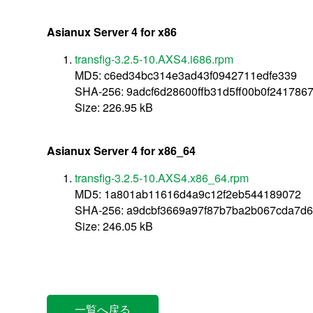
Asianux Server 4 for x86
transfig-3.2.5-10.AXS4.i686.rpm
MD5: c6ed34bc314e3ad43f0942711edfe339
SHA-256: 9adcf6d28600ffb31d5ff00b0f241786
Size: 226.95 kB
Asianux Server 4 for x86_64
transfig-3.2.5-10.AXS4.x86_64.rpm
MD5: 1a801ab11616d4a9c12f2eb544189072
SHA-256: a9dcbf3669a97f87b7ba2b067cda7d6
Size: 246.05 kB
一覧へ戻る