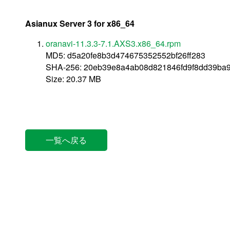
Asianux Server 3 for x86_64
oranavi-11.3.3-7.1.AXS3.x86_64.rpm
MD5: d5a20fe8b3d474675352552bf26ff283
SHA-256: 20eb39e8a4ab08d821846fd9f8dd39ba
Size: 20.37 MB
一覧へ戻る