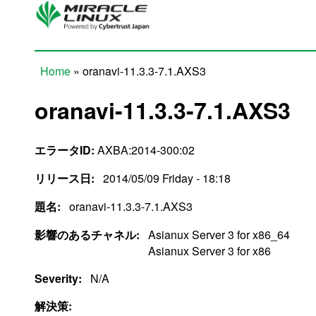
Skip to main content
Home
» oranavi-11.3.3-7.1.AXS3
You are here
oranavi-11.3.3-7.1.AXS3
エラータID:
AXBA:2014-300:02
リリース日:
2014/05/09 Friday - 18:18
題名:
oranavi-11.3.3-7.1.AXS3
影響のあるチャネル:
Asianux Server 3 for x86_64
Asianux Server 3 for x86
Severity:
N/A
解決策: