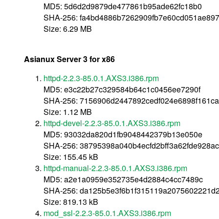
MD5: 5d6d2d9879de477861b95ade62fc18b0
SHA-256: fa4bd4886b7262909fb7e60cd051ae89
Size: 6.29 MB
Asianux Server 3 for x86
httpd-2.2.3-85.0.1.AXS3.i386.rpm
MD5: e3c22b27c329584b64c1c0456ee7290f
SHA-256: 7156906d2447892cedf024e6898f161c
Size: 1.12 MB
httpd-devel-2.2.3-85.0.1.AXS3.i386.rpm
MD5: 93032da820d1fb9048442379b13e050e
SHA-256: 38795398a040b4ecfd2bff3a62fde928a
Size: 155.45 kB
httpd-manual-2.2.3-85.0.1.AXS3.i386.rpm
MD5: a2e1a0959e352735e4d2884c4cc7489c
SHA-256: da125b5e3f6b1f315119a2075602221d
Size: 819.13 kB
mod_ssl-2.2.3-85.0.1.AXS3.i386.rpm