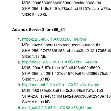
MD5: 904653989666f050b0e9ecfde0368d94
SHA-256: 146e3f491e78bd2fad18107eacfe1a73e
Size: 97.30 kB
Asianux Server 3 for x86_64
httpd-2.2.3-85.0.1.AXS3.x86_64.rpm
MD5: d4c555bb0f11c53cab0eec2590ddc0f3
SHA-256: 0747369f1f581eb44cb2b421f2f17055b
Size: 1.13 MB
httpd-devel-2.2.3-85.0.1.AXS3.x86_64.rpm
MD5: 29ad5df7d1cee1f03a6f496a902e5699
SHA-256: af429f1f427ee15709e67cfdf2f96275ab
Size: 155.37 kB
httpd-manual-2.2.3-85.0.1.AXS3.x86_64.rpm
MD5: 080189b0d8a91e40c3cb98e57e7ac1e3
SHA-256: 17e481c4d4ae02e69cc3609c2948e710
Size: 819.09 kB
mod_ssl-2.2.3-85.0.1.AXS3.x86_64.rpm