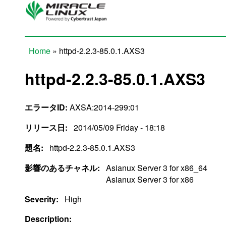
Skip to main content
Home
» httpd-2.2.3-85.0.1.AXS3
You are here
httpd-2.2.3-85.0.1.AXS3
エラータID:
AXSA:2014-299:01
リリース日:
2014/05/09 Friday - 18:18
題名:
httpd-2.2.3-85.0.1.AXS3
影響のあるチャネル:
Asianux Server 3 for x86_64
Asianux Server 3 for x86
Severity:
High
Description: