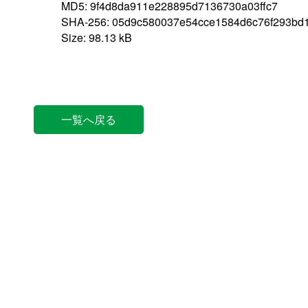
MD5: 9f4d8da911e228895d7136730a03ffc7
SHA-256: 05d9c580037e54cce1584d6c76f293bd
Size: 98.13 kB
一覧へ戻る