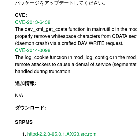
パッケージをアップデートしてください。
CVE:
CVE-2013-6438
The dav_xml_get_cdata function in main/util.c in the m
properly remove whitespace characters from CDATA secti
(daemon crash) via a crafted DAV WRITE request.
CVE-2014-0098
The log_cookie function in mod_log_config.c in the mo
remote attackers to cause a denial of service (segmentati
handled during truncation.
追加情報:
N/A
ダウンロード:
SRPMS
httpd-2.2.3-85.0.1.AXS3.src.rpm