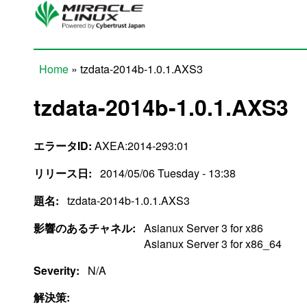
Skip to main content
Home
» tzdata-2014b-1.0.1.AXS3
You are here
tzdata-2014b-1.0.1.AXS3
エラータID:
AXEA:2014-293:01
リリース日:
2014/05/06 Tuesday - 13:38
題名:
tzdata-2014b-1.0.1.AXS3
影響のあるチャネル:
Asianux Server 3 for x86
Asianux Server 3 for x86_64
Severity:
N/A
解決策: