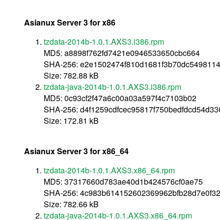
Asianux Server 3 for x86
tzdata-2014b-1.0.1.AXS3.i386.rpm
MD5: a8898f762fd7421e0946533650cbc664
SHA-256: e2e1502474f810d1681f3b70dc549811
Size: 782.88 kB
tzdata-java-2014b-1.0.1.AXS3.i386.rpm
MD5: 0c93cf2f47a6c00a03a597f4c7103b02
SHA-256: d4f1259cdfcec95817f750bedfdcd54d3
Size: 172.81 kB
Asianux Server 3 for x86_64
tzdata-2014b-1.0.1.AXS3.x86_64.rpm
MD5: 37317660d783ae40d1b424576cf0ae75
SHA-256: 4c983b614152602369962bfb28d7e0f3
Size: 782.66 kB
tzdata-java-2014b-1.0.1.AXS3.x86_64.rpm