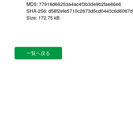
MD5: 77918d66253a4ac4f3b3de9b2fae66e6
SHA-256: d58f2efe5710c2673d5cd0443c6d6067
Size: 172.75 kB
一覧へ戻る