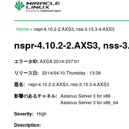
Skip to main content
Home
» nspr-4.10.2-2.AXS3, nss-3.15.3-4.AXS3
You are here
nspr-4.10.2-2.AXS3, nss-3
エラータID:
AXSA:2014-237:01
リリース日:
2014/04/10 Thursday - 13:38
題名:
nspr-4.10.2-2.AXS3, nss-3.15.3-4.AXS3
影響のあるチャネル:
Asianux Server 3 for x86
Asianux Server 3 for x86_64
Severity:
High
Description: