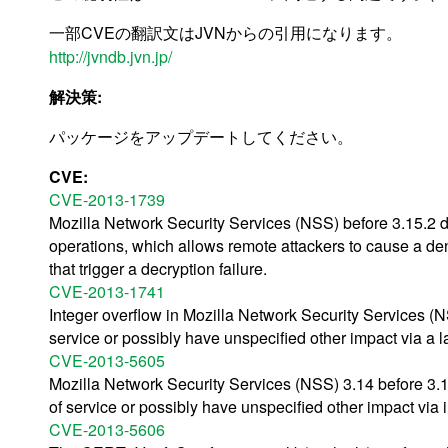
一部CVEの翻訳文はJVNからの引用になります。
http://jvndb.jvn.jp/
解決策:
パッケージをアップデートしてください。
CVE:
CVE-2013-1739
Mozilla Network Security Services (NSS) before 3.15.2 do
operations, which allows remote attackers to cause a den
that trigger a decryption failure.
CVE-2013-1741
Integer overflow in Mozilla Network Security Services (N
service or possibly have unspecified other impact via a l
CVE-2013-5605
Mozilla Network Security Services (NSS) 3.14 before 3.1
of service or possibly have unspecified other impact via
CVE-2013-5606