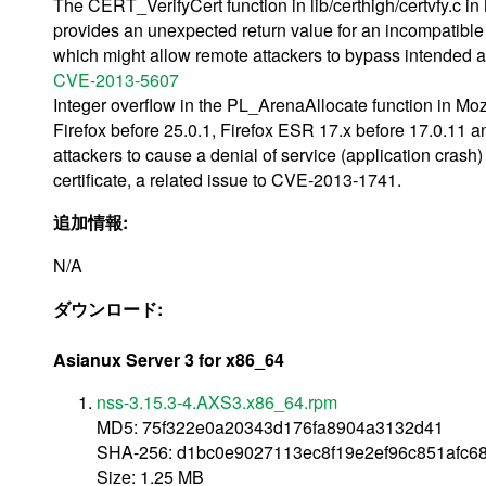
The CERT_VerifyCert function in lib/certhigh/certvfy.c i
provides an unexpected return value for an incompatible
which might allow remote attackers to bypass intended acce
CVE-2013-5607
Integer overflow in the PL_ArenaAllocate function in Mo
Firefox before 25.0.1, Firefox ESR 17.x before 17.0.11 
attackers to cause a denial of service (application crash
certificate, a related issue to CVE-2013-1741.
追加情報:
N/A
ダウンロード:
Asianux Server 3 for x86_64
nss-3.15.3-4.AXS3.x86_64.rpm
MD5: 75f322e0a20343d176fa8904a3132d41
SHA-256: d1bc0e9027113ec8f19e2ef96c851afc
Size: 1.25 MB