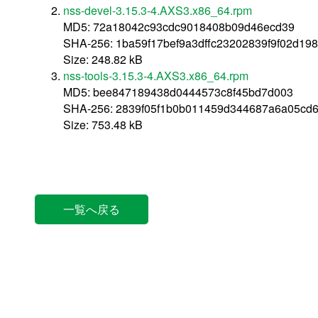
nss-devel-3.15.3-4.AXS3.x86_64.rpm
MD5: 72a18042c93cdc9018408b09d46ecd39
SHA-256: 1ba59f17bef9a3dffc23202839f9f02d1
Size: 248.82 kB
nss-tools-3.15.3-4.AXS3.x86_64.rpm
MD5: bee847189438d0444573c8f45bd7d003
SHA-256: 2839f05f1b0b011459d344687a6a05cd6
Size: 753.48 kB
一覧へ戻る