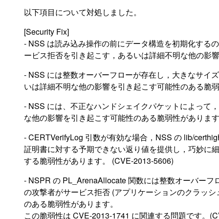
以下項目について対処しました。
[Security Fix]
- NSS は読み込み操作の前にデータ構造を初期化す
ービス拒否を引き起こす，あるいは詳細不明な他の影響を引き
- NSS には整数オーバーフローが存在し，大きなサ
いは詳細不明な他の影響を引き起こす可能性のある脆弱性があり
- NSS には、不正なハンドシェイクパケットによっ
な他の影響を引き起こす可能性のある脆弱性があります。(CVE
- CERTVerifyLog 引数が有効な場合，NSS の lib/certh
証明書に対する予期できない返り値を提供し，巧妙に
する脆弱性があります。 (CVE-2013-5606)
- NSPR の PL_ArenaAllocate 関数には整数
の攻撃者がサービス拒否 (アプリケーションのクラッシ
のある脆弱性があります。
この脆弱性は CVE-2013-1741 に関連する問題です。(CVE-