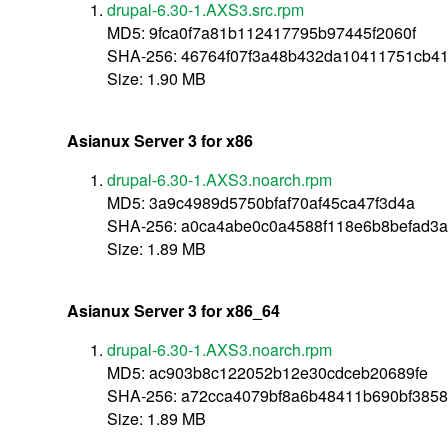
drupal-6.30-1.AXS3.src.rpm
MD5: 9fca0f7a81b112417795b97445f2060f
SHA-256: 46764f07f3a48b432da10411751cb4
Size: 1.90 MB
Asianux Server 3 for x86
drupal-6.30-1.AXS3.noarch.rpm
MD5: 3a9c4989d5750bfaf70af45ca47f3d4a
SHA-256: a0ca4abe0c0a4588f118e6b8befad3
Size: 1.89 MB
Asianux Server 3 for x86_64
drupal-6.30-1.AXS3.noarch.rpm
MD5: ac903b8c122052b12e30cdceb20689fe
SHA-256: a72cca4079bf8a6b48411b690bf3858
Size: 1.89 MB