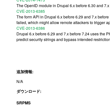
The OpenID module in Drupal 6.x before 6.30 and 7.x 
CVE-2013-6385
The form API in Drupal 6.x before 6.29 and 7.x befor
failed, which might allow remote attackers to trigger a
CVE-2013-6386
Drupal 6.x before 6.29 and 7.x before 7.24 uses the 
predict security strings and bypass intended restriction
追加情報:
N/A
ダウンロード:
SRPMS