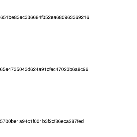
1651be83ec336684f052ea680963369216
a65e4735043d624a91cfec47023b6a8c96
5700be1a94c1f001b3f2cf86eca287fed