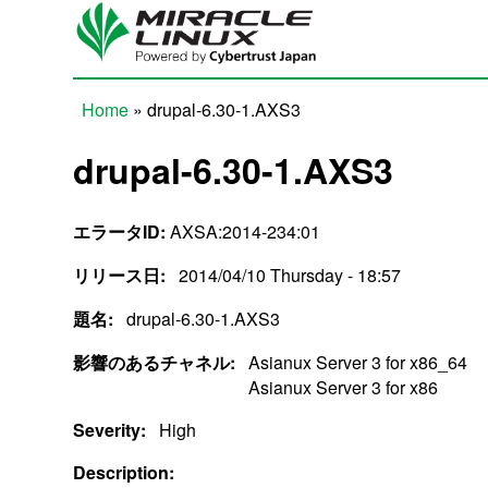
Skip to main content
Home
» drupal-6.30-1.AXS3
You are here
drupal-6.30-1.AXS3
エラータID:
AXSA:2014-234:01
リリース日:
2014/04/10 Thursday - 18:57
題名:
drupal-6.30-1.AXS3
影響のあるチャネル:
Asianux Server 3 for x86_64
Asianux Server 3 for x86
Severity:
High
Description: