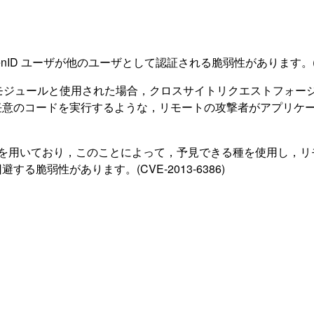
 OpenID ユーザが他のユーザとして認証される脆弱性があります。(CVE
パーティーのモジュールと使用された場合，クロスサイトリクエストフォー
任意のコードを実行するような，リモートの攻撃者がアプリケ
t_rand 関数を用いており，このことによって，予見できる種を使
脆弱性があります。(CVE-2013-6386)