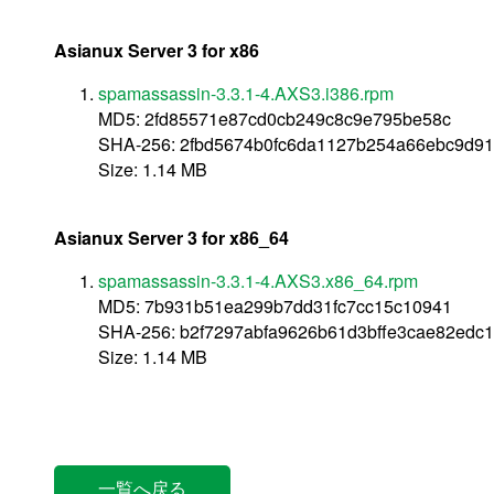
Asianux Server 3 for x86
spamassassin-3.3.1-4.AXS3.i386.rpm
MD5: 2fd85571e87cd0cb249c8c9e795be58c
SHA-256: 2fbd5674b0fc6da1127b254a66ebc9d9
Size: 1.14 MB
Asianux Server 3 for x86_64
spamassassin-3.3.1-4.AXS3.x86_64.rpm
MD5: 7b931b51ea299b7dd31fc7cc15c10941
SHA-256: b2f7297abfa9626b61d3bffe3cae82ed
Size: 1.14 MB
一覧へ戻る