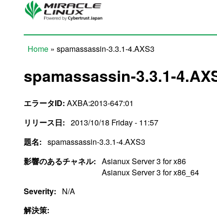
Skip to main content
Home
» spamassassin-3.3.1-4.AXS3
You are here
spamassassin-3.3.1-4.AX
エラータID:
AXBA:2013-647:01
リリース日:
2013/10/18 Friday - 11:57
題名:
spamassassin-3.3.1-4.AXS3
影響のあるチャネル:
Asianux Server 3 for x86
Asianux Server 3 for x86_64
Severity:
N/A
解決策: