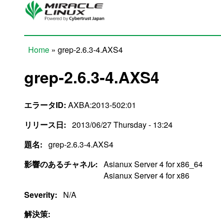
Skip to main content
Home
» grep-2.6.3-4.AXS4
You are here
grep-2.6.3-4.AXS4
エラータID:
AXBA:2013-502:01
リリース日:
2013/06/27 Thursday - 13:24
題名:
grep-2.6.3-4.AXS4
影響のあるチャネル:
Asianux Server 4 for x86_64
Asianux Server 4 for x86
Severity:
N/A
解決策: