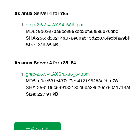
Asianux Server 4 for x86
grep-2.6.3-4.AXS4.i686.rpm
MD5: 9e02673a6bc6958ed2bf55f585e70abd
SHA-256: d50214a078e00ab15d2c076fedbfa99b
Size: 226.85 kB
Asianux Server 4 for x86_64
grep-2.6.3-4.AXS4.x86_64.rpm
MD5: e0cc631c437ef7ed412196283afd1d78
SHA-256: 1f5c599132130d0ba385a0c760a1713a
Size: 227.91 kB
一覧へ戻る