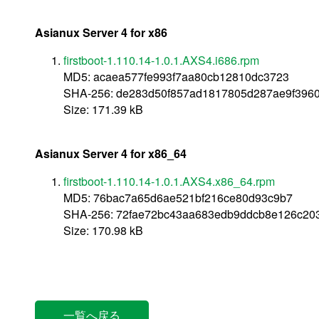
Asianux Server 4 for x86
firstboot-1.110.14-1.0.1.AXS4.i686.rpm
MD5: acaea577fe993f7aa80cb12810dc3723
SHA-256: de283d50f857ad1817805d287ae9f396
Size: 171.39 kB
Asianux Server 4 for x86_64
firstboot-1.110.14-1.0.1.AXS4.x86_64.rpm
MD5: 76bac7a65d6ae521bf216ce80d93c9b7
SHA-256: 72fae72bc43aa683edb9ddcb8e126c20
Size: 170.98 kB
一覧へ戻る