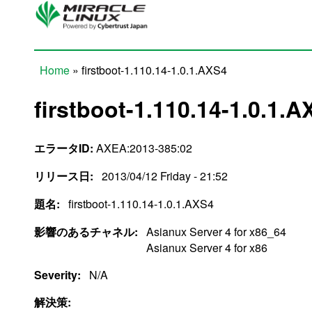
Skip to main content
Home
» firstboot-1.110.14-1.0.1.AXS4
You are here
firstboot-1.110.14-1.0.1.A
エラータID:
AXEA:2013-385:02
リリース日:
2013/04/12 Friday - 21:52
題名:
firstboot-1.110.14-1.0.1.AXS4
影響のあるチャネル:
Asianux Server 4 for x86_64
Asianux Server 4 for x86
Severity:
N/A
解決策: