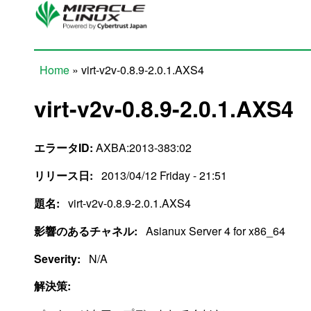
Skip to main content
Home
» virt-v2v-0.8.9-2.0.1.AXS4
You are here
virt-v2v-0.8.9-2.0.1.AXS4
エラータID:
AXBA:2013-383:02
リリース日:
2013/04/12 Friday - 21:51
題名:
virt-v2v-0.8.9-2.0.1.AXS4
影響のあるチャネル:
Asianux Server 4 for x86_64
Severity:
N/A
解決策: