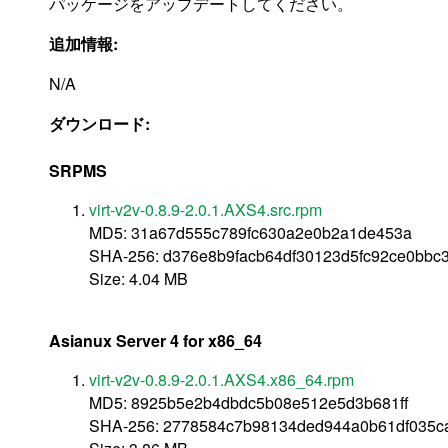
パッケージをアップデートしてください。
追加情報:
N/A
ダウンロード:
SRPMS
virt-v2v-0.8.9-2.0.1.AXS4.src.rpm
MD5: 31a67d555c789fc630a2e0b2a1de453a
SHA-256: d376e8b9facb64df30123d5fc92ce0bb
Size: 4.04 MB
Asianux Server 4 for x86_64
virt-v2v-0.8.9-2.0.1.AXS4.x86_64.rpm
MD5: 8925b5e2b4dbdc5b08e512e5d3b681ff
SHA-256: 2778584c7b98134ded944a0b61df035ca