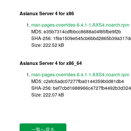
Asianux Server 4 for x86
man-pages-overrides-6.4.1-1.AXS4.noarch.rpm
MD5: e35b7314cdfbbcc8688a04f85fbe9f2b
SHA-256: 1f9a1509e545cb6bbd2865b39a317d
Size: 222.52 kB
Asianux Server 4 for x86_64
man-pages-overrides-6.4.1-1.AXS4.noarch.rpm
MD5: c2efc5adc07277fba0144359b0d81db4
SHA-256: bef7cbd1688966c4727fb4492b3d324
Size: 222.07 kB
一覧へ戻る