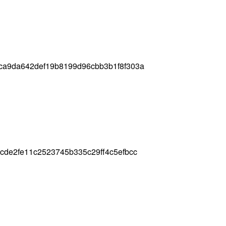
ca9da642def19b8199d96cbb3b1f8f303a
cde2fe11c2523745b335c29ff4c5efbcc