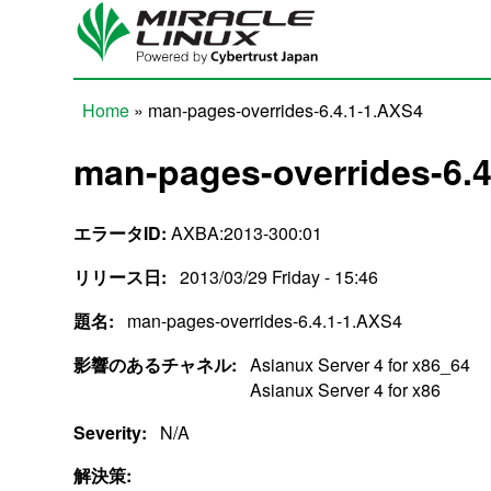
Skip to main content
Home
» man-pages-overrides-6.4.1-1.AXS4
You are here
man-pages-overrides-6.
エラータID:
AXBA:2013-300:01
リリース日:
2013/03/29 Friday - 15:46
題名:
man-pages-overrides-6.4.1-1.AXS4
影響のあるチャネル:
Asianux Server 4 for x86_64
Asianux Server 4 for x86
Severity:
N/A
解決策: