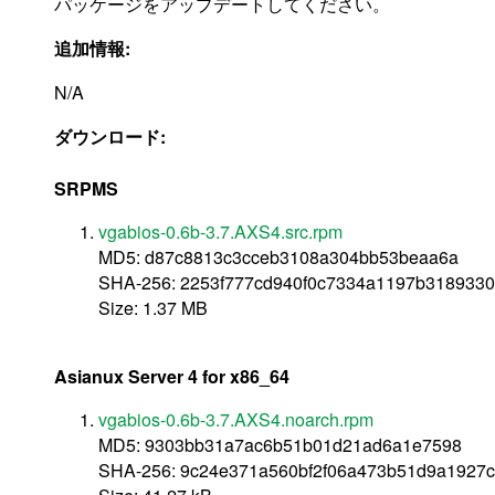
パッケージをアップデートしてください。
追加情報:
N/A
ダウンロード:
SRPMS
vgabios-0.6b-3.7.AXS4.src.rpm
MD5: d87c8813c3cceb3108a304bb53beaa6a
SHA-256: 2253f777cd940f0c7334a1197b318933
Size: 1.37 MB
Asianux Server 4 for x86_64
vgabios-0.6b-3.7.AXS4.noarch.rpm
MD5: 9303bb31a7ac6b51b01d21ad6a1e7598
SHA-256: 9c24e371a560bf2f06a473b51d9a1927