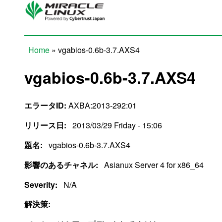
Skip to main content
Home
» vgabios-0.6b-3.7.AXS4
You are here
vgabios-0.6b-3.7.AXS4
エラータID:
AXBA:2013-292:01
リリース日:
2013/03/29 Friday - 15:06
題名:
vgabios-0.6b-3.7.AXS4
影響のあるチャネル:
Asianux Server 4 for x86_64
Severity:
N/A
解決策: