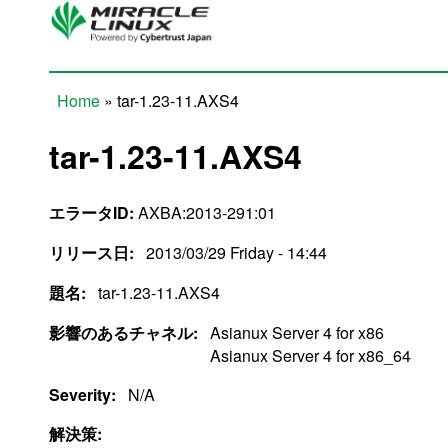
Skip to main content
Home
» tar-1.23-11.AXS4
You are here
tar-1.23-11.AXS4
エラータID:
AXBA:2013-291:01
リリース日:
2013/03/29 Friday - 14:44
題名:
tar-1.23-11.AXS4
影響のあるチャネル:
Asianux Server 4 for x86
Asianux Server 4 for x86_64
Severity:
N/A
解決策: