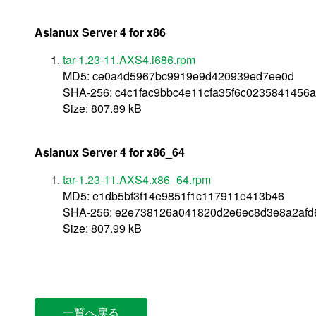
Asianux Server 4 for x86
tar-1.23-11.AXS4.i686.rpm
MD5: ce0a4d5967bc9919e9d420939ed7ee0d
SHA-256: c4c1fac9bbc4e11cfa35f6c0235841456
Size: 807.89 kB
Asianux Server 4 for x86_64
tar-1.23-11.AXS4.x86_64.rpm
MD5: e1db5bf3f14e9851f1c117911e413b46
SHA-256: e2e738126a041820d2e6ec8d3e8a2af
Size: 807.99 kB
一覧へ戻る