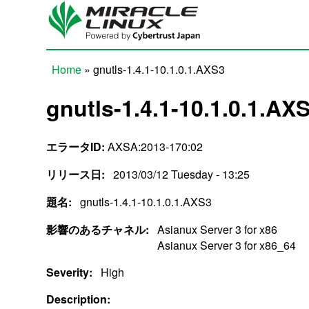
Skip to main content
Home
» gnutls-1.4.1-10.1.0.1.AXS3
You are here
gnutls-1.4.1-10.1.0.1.AX
エラータID:
AXSA:2013-170:02
リリース日:
2013/03/12 Tuesday - 13:25
題名:
gnutls-1.4.1-10.1.0.1.AXS3
影響のあるチャネル:
Asianux Server 3 for x86
Asianux Server 3 for x86_64
Severity:
High
Description: