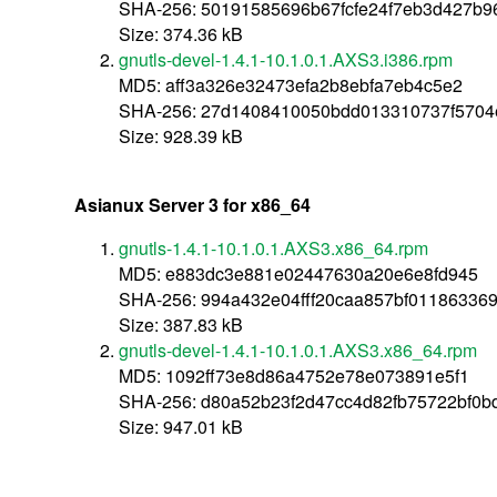
SHA-256: 50191585696b67fcfe24f7eb3d427b
Size: 374.36 kB
gnutls-devel-1.4.1-10.1.0.1.AXS3.i386.rpm
MD5: aff3a326e32473efa2b8ebfa7eb4c5e2
SHA-256: 27d1408410050bdd013310737f5704
Size: 928.39 kB
Asianux Server 3 for x86_64
gnutls-1.4.1-10.1.0.1.AXS3.x86_64.rpm
MD5: e883dc3e881e02447630a20e6e8fd945
SHA-256: 994a432e04fff20caa857bf0118633
Size: 387.83 kB
gnutls-devel-1.4.1-10.1.0.1.AXS3.x86_64.rpm
MD5: 1092ff73e8d86a4752e78e073891e5f1
SHA-256: d80a52b23f2d47cc4d82fb75722bf0b
Size: 947.01 kB