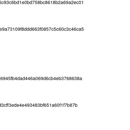
96c93c6bd1e0bd758bc8618b2a69a2ec01
e9a73109f8ddd663f0857c5c60c3c46ca5
696945fb4dad446a069d6cb4eb3768638a
d3cff3ede4e493483bf651a60f1f7b87b