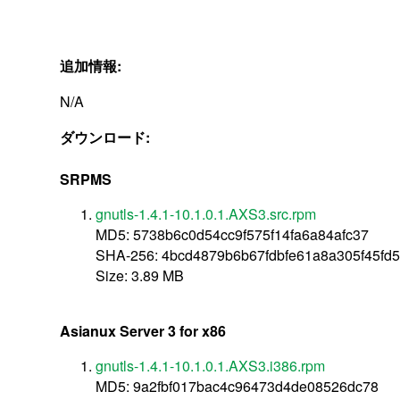
追加情報:
N/A
ダウンロード:
SRPMS
gnutls-1.4.1-10.1.0.1.AXS3.src.rpm
MD5: 5738b6c0d54cc9f575f14fa6a84afc37
SHA-256: 4bcd4879b6b67fdbfe61a8a305f45fd
Size: 3.89 MB
Asianux Server 3 for x86
gnutls-1.4.1-10.1.0.1.AXS3.i386.rpm
MD5: 9a2fbf017bac4c96473d4de08526dc78