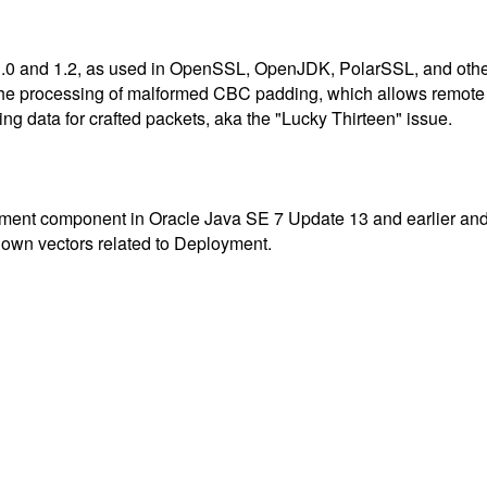
.0 and 1.2, as used in OpenSSL, OpenJDK, PolarSSL, and other 
he processing of malformed CBC padding, which allows remote a
iming data for crafted packets, aka the "Lucky Thirteen" issue.
nment component in Oracle Java SE 7 Update 13 and earlier and 
unknown vectors related to Deployment.