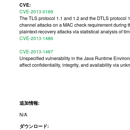
CVE:
CVE-2013-0169
The TLS protocol 1.1 and 1.2 and the DTLS protocol 1
channel attacks on a MAC check requirement during t
plaintext-recovery attacks via statistical analysis of t
CVE-2013-1486
CVE-2013-1487
Unspecified vulnerability in the Java Runtime Enviro
affect confidentiality, integrity, and availability via 
追加情報:
N/A
ダウンロード: