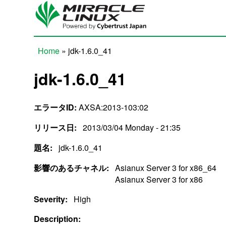
Skip to main content
Home
» jdk-1.6.0_41
You are here
jdk-1.6.0_41
エラータID:
AXSA:2013-103:02
リリース日:
2013/03/04 Monday - 21:35
題名:
jdk-1.6.0_41
影響のあるチャネル:
Asianux Server 3 for x86_64
Asianux Server 3 for x86
Severity:
High
Description: