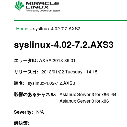
Skip to main content
Home
» syslinux-4.02-7.2.AXS3
You are here
syslinux-4.02-7.2.AXS3
エラータID:
AXBA:2013-39:01
リリース日:
2013/01/22 Tuesday - 14:15
題名:
syslinux-4.02-7.2.AXS3
影響のあるチャネル:
Asianux Server 3 for x86_64
Asianux Server 3 for x86
Severity:
N/A
解決策: