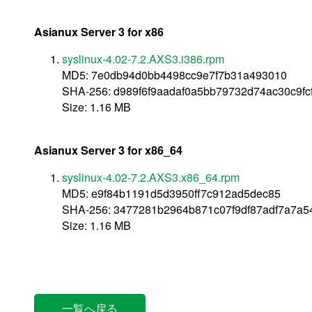
Asianux Server 3 for x86
syslinux-4.02-7.2.AXS3.i386.rpm
MD5: 7e0db94d0bb4498cc9e7f7b31a493010
SHA-256: d989f6f9aadaf0a5bb79732d74ac30c9fc
Size: 1.16 MB
Asianux Server 3 for x86_64
syslinux-4.02-7.2.AXS3.x86_64.rpm
MD5: e9f84b1191d5d3950ff7c912ad5dec85
SHA-256: 3477281b2964b871c07f9df87adf7a7a5
Size: 1.16 MB
一覧へ戻る