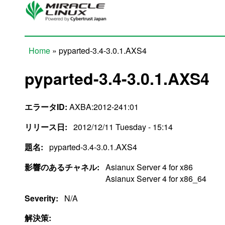
Skip to main content
Home
» pyparted-3.4-3.0.1.AXS4
You are here
pyparted-3.4-3.0.1.AXS4
エラータID:
AXBA:2012-241:01
リリース日:
2012/12/11 Tuesday - 15:14
題名:
pyparted-3.4-3.0.1.AXS4
影響のあるチャネル:
Asianux Server 4 for x86
Asianux Server 4 for x86_64
Severity:
N/A
解決策: