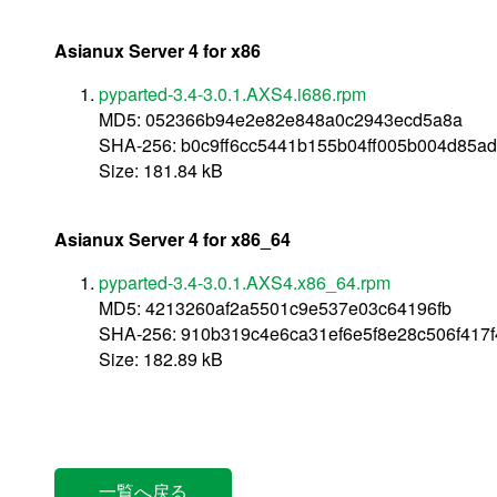
Asianux Server 4 for x86
pyparted-3.4-3.0.1.AXS4.i686.rpm
MD5: 052366b94e2e82e848a0c2943ecd5a8a
SHA-256: b0c9ff6cc5441b155b04ff005b004d85a
Size: 181.84 kB
Asianux Server 4 for x86_64
pyparted-3.4-3.0.1.AXS4.x86_64.rpm
MD5: 4213260af2a5501c9e537e03c64196fb
SHA-256: 910b319c4e6ca31ef6e5f8e28c506f417
Size: 182.89 kB
一覧へ戻る