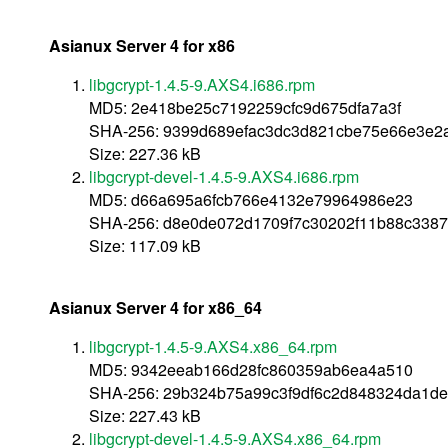
Asianux Server 4 for x86
libgcrypt-1.4.5-9.AXS4.i686.rpm
MD5: 2e418be25c7192259cfc9d675dfa7a3f
SHA-256: 9399d689efac3dc3d821cbe75e66e3e2
Size: 227.36 kB
libgcrypt-devel-1.4.5-9.AXS4.i686.rpm
MD5: d66a695a6fcb766e4132e79964986e23
SHA-256: d8e0de072d1709f7c30202f11b88c338
Size: 117.09 kB
Asianux Server 4 for x86_64
libgcrypt-1.4.5-9.AXS4.x86_64.rpm
MD5: 9342eeab166d28fc860359ab6ea4a510
SHA-256: 29b324b75a99c3f9df6c2d848324da1d
Size: 227.43 kB
libgcrypt-devel-1.4.5-9.AXS4.x86_64.rpm