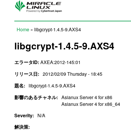
Skip to main content
Home
» libgcrypt-1.4.5-9.AXS4
You are here
libgcrypt-1.4.5-9.AXS4
エラータID:
AXEA:2012-145:01
リリース日:
2012/02/09 Thursday - 18:45
題名:
libgcrypt-1.4.5-9.AXS4
影響のあるチャネル:
Asianux Server 4 for x86
Asianux Server 4 for x86_64
Severity:
N/A
解決策: