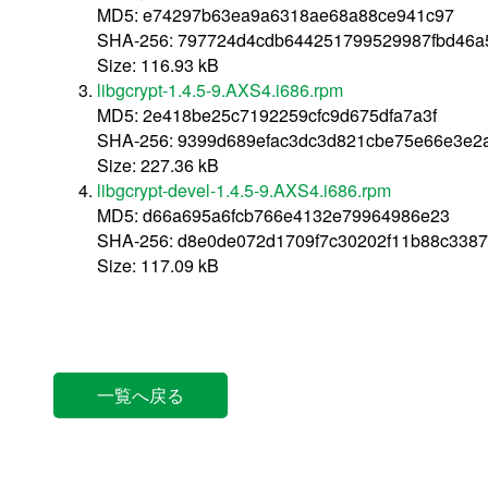
MD5: e74297b63ea9a6318ae68a88ce941c97
SHA-256: 797724d4cdb644251799529987fbd46a
Size: 116.93 kB
libgcrypt-1.4.5-9.AXS4.i686.rpm
MD5: 2e418be25c7192259cfc9d675dfa7a3f
SHA-256: 9399d689efac3dc3d821cbe75e66e3e2
Size: 227.36 kB
libgcrypt-devel-1.4.5-9.AXS4.i686.rpm
MD5: d66a695a6fcb766e4132e79964986e23
SHA-256: d8e0de072d1709f7c30202f11b88c338
Size: 117.09 kB
一覧へ戻る